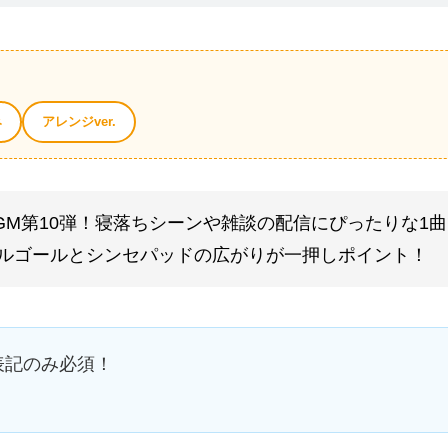
み
アレンジver.
BGM第10弾！寝落ちシーンや雑談の配信にぴったりな1
ルゴールとシンセパッドの広がりが一押しポイント！
表記のみ必須！