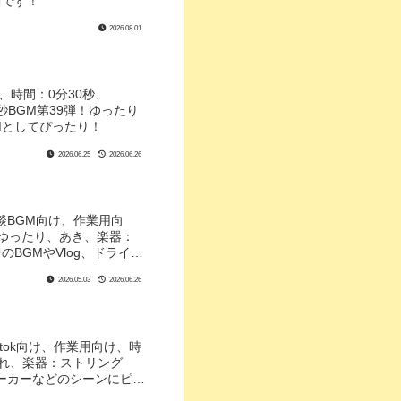
曲です！
2026.08.01
、時間：0分30秒、
秒BGM第39弾！ゆったり
Mとしてぴったり！
2026.06.25
2026.06.26
雑談BGM向け、作業用向
、ゆったり、あき、楽器：
BGMやVlog、ドライ
2026.05.03
2026.06.26
iktok向け、作業用向け、時
ゃれ、楽器：ストリング
ポーカーなどのシーンにピッ
ント！