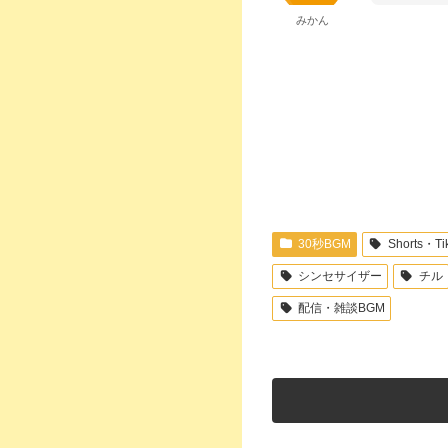
みかん
30秒BGM
Shorts・T
シンセサイザー
チル
配信・雑談BGM