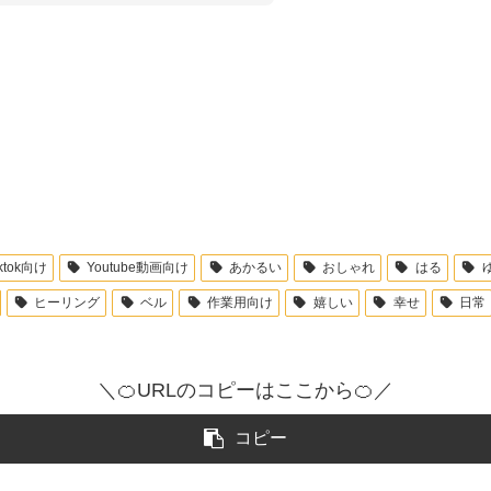
iktok向け
Youtube動画向け
あかるい
おしゃれ
はる
ヒーリング
ベル
作業用向け
嬉しい
幸せ
日常
＼🍊URLのコピーはここから🍊／
コピー