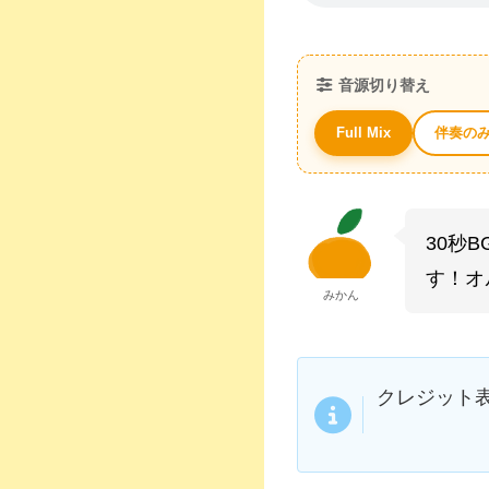
音源切り替え
伴奏の
Full Mix
30秒
す！オ
みかん
クレジット