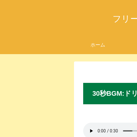
フリ
ホーム
30秒BGM
:ド