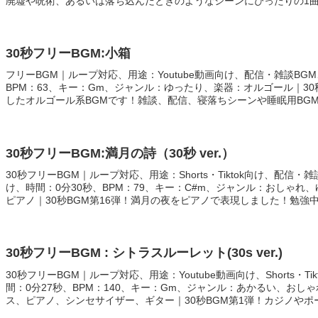
廃墟や呪術、あるいは落ち込んだときのようなシーンにぴったりの1
30秒フリーBGM:小箱
フリーBGM｜ループ対応、用途：Youtube動画向け、配信・雑談BGM
BPM：63、キー：Gm、ジャンル：ゆったり、楽器：オルゴール｜30
したオルゴール系BGMです！雑談、配信、寝落ちシーンや睡眠用BG
30秒フリーBGM:満月の詩（30秒 ver.）
30秒フリーBGM｜ループ対応、用途：Shorts・Tiktok向け、配信・
け、時間：0分30秒、BPM：79、キー：C#m、ジャンル：おしゃれ
ピアノ｜30秒BGM第16弾！満月の夜をピアノで表現しました！勉強中の
ブ、神秘的なシーンにぴったり！
30秒フリーBGM : シトラスルーレット(30s ver.)
30秒フリーBGM｜ループ対応、用途：Youtube動画向け、Shorts・T
間：0分27秒、BPM：140、キー：Gm、ジャンル：あかるい、おし
ス、ピアノ、シンセサイザー、ギター｜30秒BGM第1弾！カジノや
タリな一曲です！ピアノのアルペジオとアコギが特にお気に入りポイ