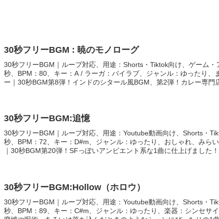
30秒フリーBGM : 暁のモノローグ
30秒フリーBGM｜ループ対応、用途：Shorts・Tiktok向け、ゲーム
秒、BPM：80、キー：A / ラーガ：バイラブ、ジャンル：ゆったり
ー｜30秒BGM第8弾！インドのシタール風BGM、第2弾！カレー専
ぴったり！今回はバイラブという北インドの古典音楽において伝統的
って暁を表現しました！
30秒フリーBGM:追憶
30秒フリーBGM｜ループ対応、用途：Youtube動画向け、Shorts・Ti
秒、BPM：72、キー：D#m、ジャンル：ゆったり、おしゃれ、みら
｜30秒BGM第20弾！SFっぽいアンビエント系な1曲に仕上げました
いるような感傷的な場面、寝ている間の夢などのシーンにぴったり！
30秒フリーBGM:Hollow（ホロウ）
30秒フリーBGM｜ループ対応、用途：Youtube動画向け、Shorts・Ti
秒、BPM：89、キー：C#m、ジャンル：ゆったり、楽器：シンセサイザ