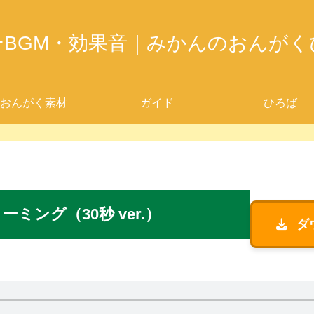
ーBGM・効果音｜みかんのおんがく
おんがく素材
ガイド
ひろば
リーミング（30秒 ver.）
ダ