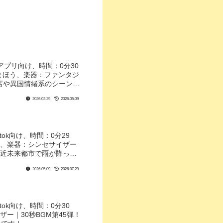
・アプリ向け、時間：0分30
、まほう、楽器：ファンタジ
門店や異国情緒系のシーンに
な『夜明け』のラーガを使
2026.03.29
2026.05.09
ktok向け、時間：0分29
い、楽器：シンセサイザー
！近未来都市で雨が降って
2026.05.09
2026.07.29
ktok向け、時間：0分30
ー｜30秒BGM第45弾！