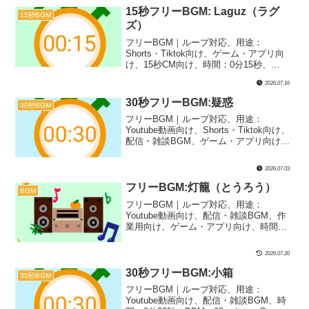
ーテンポな1曲です！寝落ちや待機画面で
15秒フリーBGM: Laguz（ラグ
15秒BGM
のBGMにぴったり！
ズ）
フリーBGM｜ループ対応、用途：
Shorts・Tiktok向け、ゲーム・アプリ向
け、15秒CM向け、時間：0分15秒、
BPM：78、キー：G#m、ジャンル：ゆっ
2026.07.16
たり、楽器：シンセサイザー｜15秒BGM
第62弾！北欧の古ルーン文字「ᛚ（Laguz
30秒フリーBGM:疑惑
30秒BGM
/ ラグズ）」をテーマにしたアンビエント
フリーBGM｜ループ対応、用途：
系の1曲です！配信や作業用、寝落ちシー
Youtube動画向け、Shorts・Tiktok向け、
ンなどにぴったり！
配信・雑談BGM、ゲーム・アプリ向け、
時間：0分30秒、BPM：87、キー：Am、
ジャンル：ゆったり、楽器：オルゴー
2026.07.03
ル、シンセサイザー｜30秒BGM第40弾！
謎解きっぽい疑惑風BGMです！推理もの
フリーBGM:灯籠（とうろう）
BGM
やミステリーシーンなどにぴったり！
フリーBGM｜ループ対応、用途：
Youtube動画向け、配信・雑談BGM、作
業用向け、ゲーム・アプリ向け、時間：3
分05秒、BPM：83、キー：Dm、ジャン
ル：ゆったり、おしゃれ、楽器：和風、
2026.07.20
ファンタジー｜切ない夏の灯籠流しをイ
メージした楽曲です！神秘的なシーン
30秒フリーBGM:小箱
30秒BGM
や、神聖なイベント、ゲームのBGMなど
フリーBGM｜ループ対応、用途：
にぴったり！
Youtube動画向け、配信・雑談BGM、時