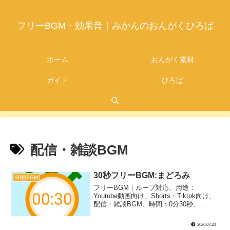
フリーBGM・効果音｜みかんのおんがくひろば
ホーム
おんがく素材
ガイド
ひろば
配信・雑談BGM
30秒フリーBGM:まどろみ
30秒BGM
フリーBGM｜ループ対応、用途：
Youtube動画向け、Shorts・Tiktok向け、
配信・雑談BGM、時間：0分30秒、
BPM：53、キー：Am、ジャンル：ゆっ
たり、楽器：オルゴール｜30秒BGM第42
2026.07.20
弾！高音のキラキラしたオルゴールのロ