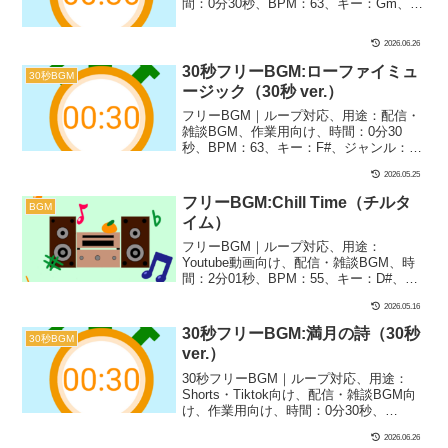
間：0分30秒、BPM：63、キー：Gm、ジ
ャンル：ゆったり、楽器：オルゴール｜
30秒BGM第39弾！ゆったりしたオルゴー
2026.06.26
ル系BGMです！雑談、配信、寝落ちシー
ンや睡眠用BGMとしてぴったり！
30秒フリーBGM:ローファイミュ
30秒BGM
ージック（30秒 ver.）
フリーBGM｜ループ対応、用途：配信・
雑談BGM、作業用向け、時間：0分30
秒、BPM：63、キー：F#、ジャンル：ゆ
ったり、おしゃれ、楽器：ピアノ、アン
2026.05.25
ビエント｜30秒BGM第30弾！チルな印象
の一曲になりました！寝る前のヒーリン
フリーBGM:Chill Time（チルタ
BGM
グや雑談BGMにぴったりかも？
イム）
フリーBGM｜ループ対応、用途：
Youtube動画向け、配信・雑談BGM、時
間：2分01秒、BPM：55、キー：D#、ジ
ャンル：ゆったり、あかるい、楽器：オ
2026.05.16
ルゴール｜ゆったりとしたオルゴール曲
です！配信や雑談、寝る前、落ち着いた
30秒フリーBGM:満月の詩（30秒
30秒BGM
シーンなら何にでも合わせやすい一曲で
ver.）
す！
30秒フリーBGM｜ループ対応、用途：
Shorts・Tiktok向け、配信・雑談BGM向
け、作業用向け、時間：0分30秒、
BPM：79、キー：C#m、ジャンル：おし
2026.06.26
ゃれ、ゆったり、あき、楽器：ピアノ｜