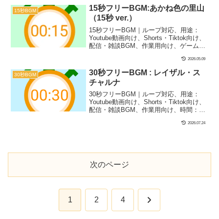
30秒BGM第16弾！満月の夜をピアノで表
15秒フリーBGM:あかね色の里山
15秒BGM
現しました！勉強中のBGMやVlog、ドラ
（15秒 ver.）
イブ、神秘的なシーンにぴったり！
15秒フリーBGM｜ループ対応、用途：
Youtube動画向け、Shorts・Tiktok向け、
配信・雑談BGM、作業用向け、ゲーム・
アプリ向け、時間：0分15秒、BPM：
2026.05.09
85、キー：律音階（キー＝E）、ジャン
ル：ゆったり、楽器：和風、ファンタジ
30秒フリーBGM : レイザル・ス
30秒BGM
ー｜15秒BGM第38弾！和風で素朴なフリ
チャルナ
ーBGMです！なごみ系のYoutube動画や
和風でレトロ、ちょっと懐かしめのシー
30秒フリーBGM｜ループ対応、用途：
ンにバッチリ合います！
Youtube動画向け、Shorts・Tiktok向け、
配信・雑談BGM、作業用向け、時間：0
分30秒、BPM：64、キー：Dリディア
2026.07.24
ン、ジャンル：ゆったり、おしゃれ、楽
器：ピアノ、ストリングス、シンセサイ
ザー｜30秒BGM第13弾！北欧のバラード
をイメージした楽曲です！感動のシーン
や異世界、孤独、寂しいシーンにぴった
次のページ
り！ちなみに、曲名の『レイザル・スチ
ャルナ』は、古ノルド語で『導きの星』
を意味する言葉『Leiðarstjarna』のことで
す！
次
1
2
4