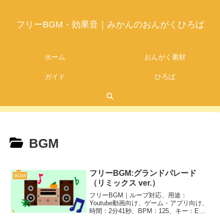
フリーBGM・効果音｜みかんのおんがくひろば
ホーム
おんがく素材
ガイド
ひろば
BGM
フリーBGM:グランドパレード
BGM
（リミックス ver.）
フリーBGM｜ループ対応、用途：
Youtube動画向け、ゲーム・アプリ向け、
時間：2分41秒、BPM：125、キー：E、
ジャンル：おしゃれ、あかるい、楽器：