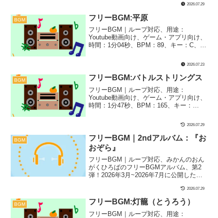
2026.07.29
オーケストラ｜オーケストラ風に仕上げ
た、パレード系な一曲『グランドパレー
フリーBGM:平原
BGM
ド』のリミックスバージョンです！感謝
フリーBGM｜ループ対応、用途：
祭やフェスティバル、フィナーレのシー
Youtube動画向け、ゲーム・アプリ向け、
ンなどの楽しくて盛り上がる場面にぴっ
時間：1分04秒、BPM：89、キー：C、ジ
たりです！
ャンル：あかるい、楽器：ファミコン｜
レトロで懐かしいファミコン風BGMで
2026.07.23
す！平和な平原のような、待機画面や移
動中のシーンなどにぴったり！
フリーBGM:バトルストリングス
BGM
フリーBGM｜ループ対応、用途：
Youtube動画向け、ゲーム・アプリ向け、
時間：1分47秒、BPM：165、キー：
Bm、ジャンル：あかるい、楽器：ストリ
ングス、オーケストラ｜バトル風の雰囲
2026.07.29
気を出したストリングス曲です！ちょっ
とレトロなバトルシーンやあえて昔のゲ
フリーBGM｜2ndアルバム：『お
BGM
ームっぽい印象を出したいときにぴった
おぞら』
り！
フリーBGM｜ループ対応、みかんのおん
がくひろばのフリーBGMアルバム、第2
弾！2026年3月~2026年7月に公開した長
尺BGMを5曲選出しました！ぜひ、第1弾
2026.07.29
『はじまり』とも併せて、みかんのおん
がくひろばにどんな曲があるのかとして
フリーBGM:灯籠（とうろう）
BGM
の確認や、作業用のプレイリストとして
フリーBGM｜ループ対応、用途：
聴いてみてください！