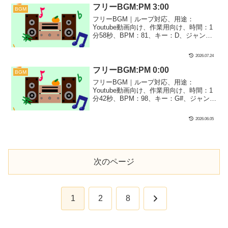
をイメージしました！帰り道のシーンな
フリーBGM:PM 3:00
BGM
どにぴったり！
フリーBGM｜ループ対応、用途：
Youtube動画向け、作業用向け、時間：1
分58秒、BPM：81、キー：D、ジャン
ル：ゆったり、あかるい、楽器：トイミ
ュージック｜前作の『PM 0:00』に続い
2026.07.24
て昼3時の少しけだるい感じをイメージし
ました！何となくのお散歩シーンやまっ
フリーBGM:PM 0:00
BGM
たりしたシーンにぴったり！
フリーBGM｜ループ対応、用途：
Youtube動画向け、作業用向け、時間：1
分42秒、BPM：98、キー：G#、ジャン
ル：ゆったり、あかるい、楽器：ピアノ
｜前作の『AM9:00』に続いて昼12時の明
2026.06.05
るくてハッピーな時間をイメージしまし
た！日常系・雑談系の動画におすすめ！
次のページ
次
1
2
8
へ