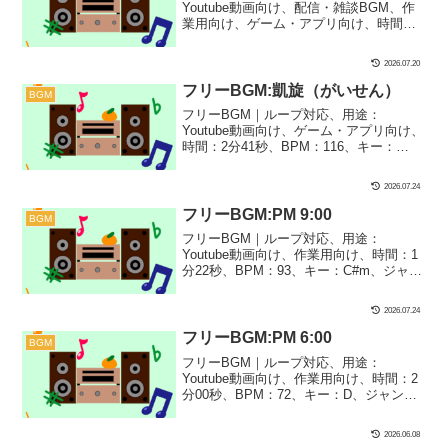
Youtube動画向け、配信・雑談BGM、作
業用向け、ゲーム・アプリ向け、時間：3
分05秒、BPM：83、キー：Dm、ジャン
ル：ゆったり、おしゃれ、楽器：和風、
2026.07.20
ファンタジー｜切ない夏の灯籠流しをイ
メージした楽曲です！神秘的なシーン
フリーBGM:凱旋（がいせん）
BGM
や、神聖なイベント、ゲームのBGMなど
フリーBGM｜ループ対応、用途：
にぴったり！
Youtube動画向け、ゲーム・アプリ向け、
時間：2分41秒、BPM：116、キー：
B♭m、ジャンル：あかるい、楽器：スト
リングス｜かっこいい凱旋をイメージし
2026.07.24
た「逆転勝利！」をイメージした1曲で
す！エンディングで勝利の行進をするよ
フリーBGM:PM 9:00
BGM
うなシーンにぴったり！
フリーBGM｜ループ対応、用途：
Youtube動画向け、作業用向け、時間：1
分22秒、BPM：93、キー：C#m、ジャン
ル：ゆったり、楽器：ギター、トイミュ
ージック｜前作の『PM 6:00』に続いて
2026.07.24
夜9時、外は真っ暗、帰り道で少し不安に
なりつつも、一応帰ってるような時間を
フリーBGM:PM 6:00
BGM
イメージしました！マイルドなホラゲ実
フリーBGM｜ループ対応、用途：
況や不穏な場面、推理ゲームなどにぴっ
Youtube動画向け、作業用向け、時間：2
たり！
分00秒、BPM：72、キー：D、ジャン
ル：ゆったり、楽器：オルゴール、スト
リングス｜前作の『PM 3:00』に続いて
2026.06.08
夜6時、夕方になって何となく静かな時間