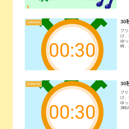
30
30秒BGM
フリ
け、
ゆっ
時、
シー
30
30秒BGM
フリ
け、
ゆっ
3時
やま