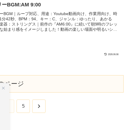
ーBGM:AM 9:00
ーBGM｜ループ対応、用途：Youtube動画向け、作業用向け、時
1分42秒、BPM：94、キー：C、ジャンル：ゆったり、あかる
楽器：ストリングス｜前作の『AM6:00』に続いて朝9時のフレッ
な始まり感をイメージしました！動画の楽しい場面や明るいシー
ぴったり！自己紹介や茶番BGMとしても向いてるかも？
2026.06.08
のページ
次
…
5
へ