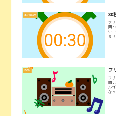
30
30秒BGM
フリ
間：
い、
まり
たり
フリ
BGM
フリ
間：
ルゴ
なっ
にぴ