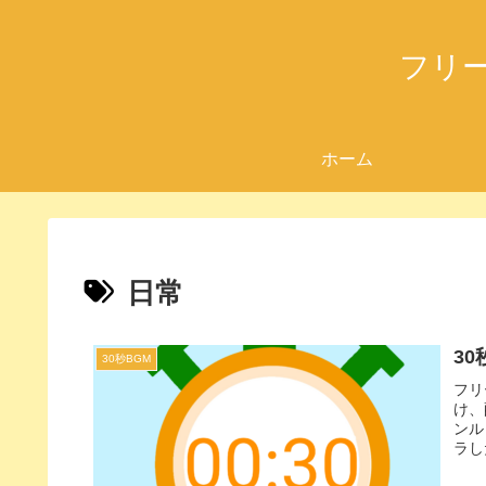
フリ
ホーム
日常
3
30秒BGM
フリ
け、
ンル
ラし
BG