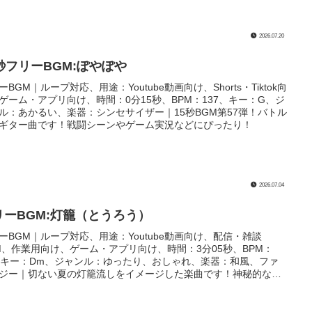
2026.07.20
5秒フリーBGM:ぽやぽや
ーBGM｜ループ対応、用途：Youtube動画向け、Shorts・Tiktok向
ゲーム・アプリ向け、時間：0分15秒、BPM：137、キー：G、ジ
ル：あかるい、楽器：シンセサイザー｜15秒BGM第57弾！バトル
ギター曲です！戦闘シーンやゲーム実況などにぴったり！
2026.07.04
リーBGM:灯籠（とうろう）
ーBGM｜ループ対応、用途：Youtube動画向け、配信・雑談
M、作業用向け、ゲーム・アプリ向け、時間：3分05秒、BPM：
、キー：Dm、ジャンル：ゆったり、おしゃれ、楽器：和風、ファ
ジー｜切ない夏の灯籠流しをイメージした楽曲です！神秘的なシ
や、神聖なイベント、ゲームのBGMなどにぴったり！