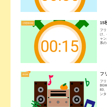
1
15秒BGM
フリ
け、
ャン
系の
フ
BGM
フリ
BG
83
ンタ
ーン