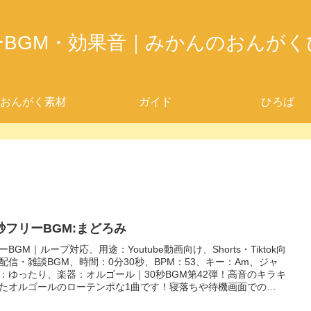
ーBGM・効果音｜みかんのおんがく
おんがく素材
ガイド
ひろば
0秒フリーBGM:まどろみ
ーBGM｜ループ対応、用途：Youtube動画向け、Shorts・Tiktok向
配信・雑談BGM、時間：0分30秒、BPM：53、キー：Am、ジャ
：ゆったり、楽器：オルゴール｜30秒BGM第42弾！高音のキラキ
たオルゴールのローテンポな1曲です！寝落ちや待機画面での
Mにぴったり！