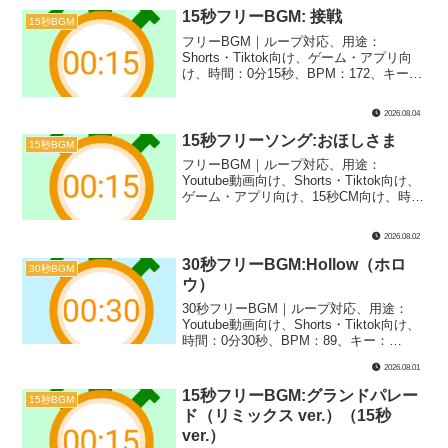
風のサウンドを取り入れた1曲です！楽し
15秒フリーBGM: 接戦
15秒BGM
いシーンやコミカルな場面などにぴった
フリーBGM｜ループ対応、用途：
り！
Shorts・Tiktok向け、ゲーム・アプリ向
け、時間：0分15秒、BPM：172、キー：
Em、ジャンル：あかるい、楽器：ギター
｜15秒BGM第64弾！接戦や緊迫の試合を
2026.08.04
イメージした1曲です！バトルシーンや実
況動画で盛り上がってきた場面にぴった
15秒フリーソング:おほしさま
15秒BGM
り！
フリーBGM｜ループ対応、用途：
Youtube動画向け、Shorts・Tiktok向け、
ゲーム・アプリ向け、15秒CM向け、時
間：0分15秒、BPM：103、キー：D、ジ
ャンル：あかるい、楽器：ボーカル、ト
2026.08.02
イミュージック｜15秒ソング第2弾！星空
をテーマにした歌です！ドライブやキャ
30秒フリーBGM:Hollow（ホロ
30秒BGM
ンプ系のCMや動画のEDなどにぴった
ウ）
り！
30秒フリーBGM｜ループ対応、用途：
Youtube動画向け、Shorts・Tiktok向け、
時間：0分30秒、BPM：89、キー：
C#m、ジャンル：ゆったり、楽器：シン
2026.08.01
セサイザー｜30秒BGM第45弾！廃墟や呪
術、あるいは落ち込んだときのようなシ
15秒フリーBGM:グランドパレー
15秒BGM
ーンにぴったりの1曲です！
ド（リミックス ver.）（15秒
ver.）