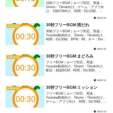
15秒フリーBGM｜ループ対応、用途：
Shorts・Tiktok向け、ゲーム・アプリ向
け、15秒CM向け、時間：0分15秒、
BPM：125、キー：E、ジャンル：おしゃ
2026.07.29
れ、あかるい、楽器：オーケストラ｜15
秒BGM第63弾！オーケストラ風に仕上げ
30秒フリーBGM:雨だれ
30秒BGM
た、パレード系な一曲『グランドパレー
30秒フリーBGM｜ループ対応、用途：
ド』のリミックスバージョンです！感謝
Youtube動画向け、Shorts・Tiktok向け、
祭やフェスティバル、フィナーレのシー
時間：0分30秒、BPM：88、キー：Bm、
ンなどの楽しくて盛り上がる場面にぴっ
ジャンル：ゆったり、おしゃれ、みら
たりです！
い、楽器：シンセサイザー｜30秒BGM第
2026.07.29
43弾！SF系アンビエントで、近未来都市
の雨や廃墟のBGMにぴったりです！
30秒フリーBGM:まどろみ
30秒BGM
フリーBGM｜ループ対応、用途：
Youtube動画向け、Shorts・Tiktok向け、
配信・雑談BGM、時間：0分30秒、
BPM：53、キー：Am、ジャンル：ゆっ
たり、楽器：オルゴール｜30秒BGM第42
2026.07.20
弾！高音のキラキラしたオルゴールのロ
ーテンポな1曲です！寝落ちや待機画面で
30秒フリーBGM:ミッション
30秒BGM
のBGMにぴったり！
フリーBGM｜ループ対応、用途：
Youtube動画向け、Shorts・Tiktok向け、
ゲーム・アプリ向け、時間：0分30秒、
BPM：118、キー：C#m、ジャンル：み
らい、楽器：シンセサイザー｜30秒BGM
2026.07.16