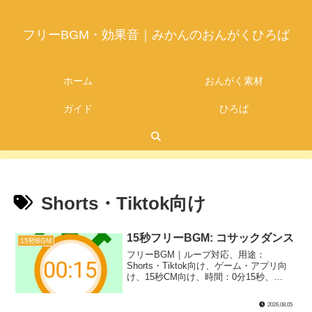
フリーBGM・効果音｜みかんのおんがくひろば
ホーム
おんがく素材
ガイド
ひろば
Shorts・Tiktok向け
15秒フリーBGM: コサックダンス
15秒BGM
フリーBGM｜ループ対応、用途：
Shorts・Tiktok向け、ゲーム・アプリ向
け、15秒CM向け、時間：0分15秒、
BPM：126 → 140、キー：Fm、ジャン
ル：あかるい、楽器：オーケストラ、ブ
2026.08.05
ラス｜15秒BGM第65弾！コサックダンス