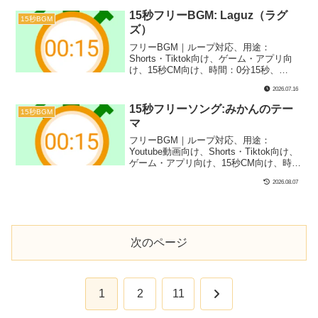
第41弾！ダンジョンやミッションっぽい
雰囲気の１曲です！探索を始めるシーン
15秒フリーBGM: Laguz（ラグ
15秒BGM
や実況での夜シーンなどにぴったり！
ズ）
フリーBGM｜ループ対応、用途：
Shorts・Tiktok向け、ゲーム・アプリ向
け、15秒CM向け、時間：0分15秒、
BPM：78、キー：G#m、ジャンル：ゆっ
2026.07.16
たり、楽器：シンセサイザー｜15秒BGM
第62弾！北欧の古ルーン文字「ᛚ（Laguz
15秒フリーソング:みかんのテー
15秒BGM
/ ラグズ）」をテーマにしたアンビエント
マ
系の1曲です！配信や作業用、寝落ちシー
ンなどにぴったり！
フリーBGM｜ループ対応、用途：
Youtube動画向け、Shorts・Tiktok向け、
ゲーム・アプリ向け、15秒CM向け、時
間：0分15秒、BPM：127、キー：C、ジ
2026.08.07
ャンル：あかるい、楽器：ボーカル、ト
イミュージック｜15秒BGM第61弾！みか
んをテーマにしたボーカルソングです！
動画の導入やコミカルなシーン、OP、
ED、場面転換でのシュールな歌ものなど
次のページ
にぴったり！
次
1
2
11