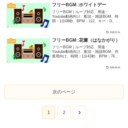
にぴったりな1曲です！オルゴールとシン
フリーBGM :ホワイトデー
BGM
セパッドの広がりが一押しポイント！
フリーBGM｜ループ対応、用途：
Youtube動画向け、配信・雑談BGM、時
間：1分08秒、BPM：112、キー：D、ジ
ャンル：おしゃれ、あかるい、楽器：シ
ンセサイザー、オルゴール、ストリング
2026.07.24
ス｜ホワイトデーをイメージした明るく
て恋っぽいフリーBGMです！ちなみに、
フリーBGM :花篝（はなかがり）
BGM
ひろばフリーBGMの『バレンタイン』へ
フリーBGM｜ループ対応、用途：
のアンサーBGMで、だから雰囲気も近い
Youtube動画向け、配信・雑談BGM、作
けど、こっちの方をより未来への希望に
業用向け、時間：1分43秒、BPM：76、
満ちた感じに仕上げました！
キー：都節（みやこぶし）音階、ジャン
ル：おしゃれ、ゆったり、楽器：和風、
2026.06.29
ファンタジー｜ひろば初制作！和風フリ
ーBGMです！お花見シーンとかにぴった
りな1曲に仕上げました！ちなみに、『花
篝（はなかがり）』とは、夜桜を見るた
めの灯火のことらしいです！
次のページ
次
1
2
へ