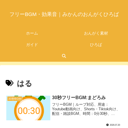
フリーBGM・効果音｜みかんのおんがくひろば
ホーム
おんがく素材
ガイド
ひろば
はる
30秒フリーBGM:まどろみ
30秒BGM
フリーBGM｜ループ対応、用途：
Youtube動画向け、Shorts・Tiktok向け、
配信・雑談BGM、時間：0分30秒、
BPM：53、キー：Am、ジャンル：ゆっ
たり、楽器：オルゴール｜30秒BGM第42
2026.07.20
弾！高音のキラキラしたオルゴールのロ