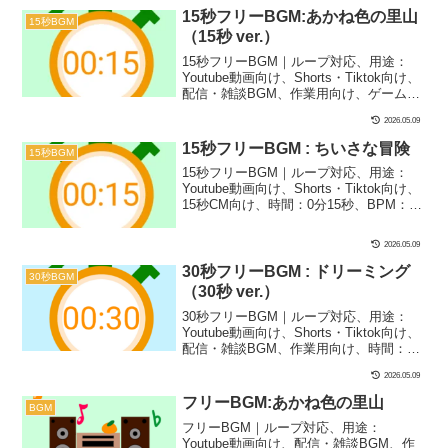
ーテンポな1曲です！寝落ちや待機画面で
15秒フリーBGM:あかね色の里山
15秒BGM
のBGMにぴったり！
（15秒 ver.）
15秒フリーBGM｜ループ対応、用途：
Youtube動画向け、Shorts・Tiktok向け、
配信・雑談BGM、作業用向け、ゲーム・
アプリ向け、時間：0分15秒、BPM：
2026.05.09
85、キー：律音階（キー＝E）、ジャン
ル：ゆったり、楽器：和風、ファンタジ
15秒フリーBGM : ちいさな冒険
15秒BGM
ー｜15秒BGM第38弾！和風で素朴なフリ
15秒フリーBGM｜ループ対応、用途：
ーBGMです！なごみ系のYoutube動画や
Youtube動画向け、Shorts・Tiktok向け、
和風でレトロ、ちょっと懐かしめのシー
15秒CM向け、時間：0分15秒、BPM：
ンにバッチリ合います！
125、キー：C、ジャンル：あかるい、お
しゃれ、楽器：ピアノ｜15秒BGM第27
2026.05.09
弾！春っぽい爽やかなピアノのBGMで
す！動画の自己紹介や導入、何気ない日
30秒フリーBGM : ドリーミング
30秒BGM
常のシーンにぴったり！
（30秒 ver.）
30秒フリーBGM｜ループ対応、用途：
Youtube動画向け、Shorts・Tiktok向け、
配信・雑談BGM、作業用向け、時間：0
分30秒、BPM：95、キー：D、ジャン
2026.05.09
ル：ゆったり、おしゃれ、あかるい、楽
器：オルゴール、シンセサイザー｜30秒
フリーBGM:あかね色の里山
BGM
BGM第10弾！寝落ちシーンや雑談の配信
フリーBGM｜ループ対応、用途：
にぴったりな1曲です！オルゴールとシン
Youtube動画向け、配信・雑談BGM、作
セパッドの広がりが一押しポイント！