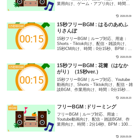
業用向け、ゲーム・アプリ向け、時間：2
分40秒、BPM：85、キー：律音階（キー
＝E）、ジャンル：ゆったり、楽器：和
2026.05.09
風、ファンタジー｜和風で素朴なフリー
BGMです！なごみ系のYoutube動画や和
15秒フリーBGM : はるのあめふ
15秒BGM
風でレトロ、ちょっと懐かしめのシーン
りさんぽ
にバッチリ合います！
15秒フリーBGM｜ループ対応、用途：
Shorts・Tiktok向け、配信・雑談向け、
15秒CM向け、時間：0分15秒、BPM：
80、キー：E、ジャンル：あかるい、楽
2026.05.09
器：オルゴール、ピアノ、シンセサイザ
ー｜15秒BGM第17弾！配信や次回予告の
15秒フリーBGM : 花篝（はなか
15秒BGM
BGM、エンディングテーマなどにぴった
がり）（15秒ver.）
りの、あめふりのおさんぽみたいな曲で
す！春っぽいオルゴールの軽やかな音が
15秒フリーBGM｜ループ対応、Youtube
一押しポイント！
動画向け、Shorts・Tiktok向け、配信・雑
談BGM、作業用向け、時間：0分15秒、
BPM：133、キー：G#m、ジャンル：お
2026.06.20
しゃれ、みらい、楽器：シンセサイザ
ー、オルゴール｜15秒BGM第13弾！あの
フリーBGM :ドリーミング
BGM
人気曲『花篝』の15秒バージョンを制作
フリーBGM｜ループ対応、用途：
しました！和風フリーBGMです！お花見
Youtube動画向け、配信・雑談BGM、作
シーンとかにぴったりな1曲に仕上げまし
業用向け、時間：2分14秒、BPM：100、
た！スマホの着信音やショート動画にも
キー：D、ジャンル：ゆったり、おしゃ
ぴったり！
れ、あかるい、楽器：オルゴール、シン
2026.05.09
セサイザー｜寝落ちシーンや雑談の配信