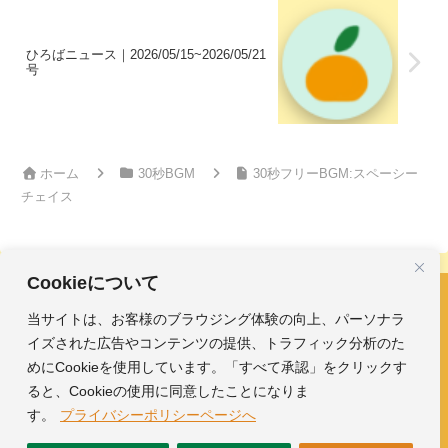
ひろばニュース｜2026/05/15~2026/05/21
号
ホーム
30秒BGM
30秒フリーBGM:スペーシー
チェイス
Cookieについて
当サイトは、お客様のブラウジング体験の向上、パーソナラ
フリーBGM・効果音｜みかんのおんがくひろば
イズされた広告やコンテンツの提供、トラフィック分析のた
ホーム
おんがく素材
めにCookieを使用しています。「すべて承認」をクリックす
ガイド
ひろば
ると、Cookieの使用に同意したことになりま
す。
プライバシーポリシーページへ