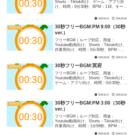
Shorts・Tiktok向け、ゲーム・アプリ向
け、時間：0分30秒、BPM：118、キー：
E / フリジアン・ドミナント、ジャンル：
まほう、楽器：ファンタジー｜30秒BGM
2026.04.01
2026.05.09
第9弾！エジプトの新王国時代の夜宴をイ
メージしたBGMです！歴史系の解説動画
30秒フリーBGM:PM 9:00（30秒
30秒BGM
やShorts、Vlog、あとは旅行系動画の雰
ver.）
囲気づくりなどにもぴったり！
フリーBGM｜ループ対応、用途：
Youtube動画向け、Shorts・Tiktok向け、
作業用向け、時間：0分30秒、BPM：
95、キー：C#m、ジャンル：ゆったり、
2026.06.08
2026.07.24
楽器：ギター、トイミュージック｜30秒
BGM第36弾！夜9時、外は真っ暗、帰り
30秒フリーBGM:冥府
30秒BGM
道で少し不安になりつつも、一応帰って
フリーBGM｜ループ対応、用途：
るような時間をイメージしました！マイ
Youtube動画向け、Shorts・Tiktok向け、
ルドなホラゲ実況や不穏な場面、推理ゲ
ゲーム・アプリ向け、時間：0分30秒、
ームなどにぴったり！
BPM：63、キー：C#m、ジャンル：ゆっ
たり、楽器：ピアノ、シンセサイザー｜
2026.06.17
2026.06.26
30秒BGM第38弾！かなり怖いシーンにぴ
ったりの1曲です！冥界などのような絶望
30秒フリーBGM:PM 3:00（30秒
30秒BGM
的なシーン、ホラー展開などにおすす
ver.）
め！
フリーBGM｜ループ対応、用途：
Youtube動画向け、Shorts・Tiktok向け、
作業用向け、時間：1分58秒、BPM：
79、キー：D、ジャンル：ゆったり、あ
2026.06.08
2026.07.24