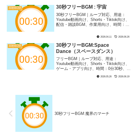
かるい、楽器：トイミュージック｜30秒
BGM第34弾！昼3時の少しけだるい感じ
30秒フリーBGM : 宇宙
30秒BGM
をイメージしました！何となくのお散歩
30秒フリーBGM｜ループ対応、用途：
シーンやまったりしたシーンにぴった
Youtube動画向け、Shorts・Tiktok向け、
り！
配信・雑談BGM、作業用向け、時間：0
分30秒、BPM：125、キー：G#、ジャン
ル：ゆったり、おしゃれ、楽器：オルゴ
2026.04.11
2026.06.26
ール、シンセサイザー｜30秒BGM第11
弾！宇宙が広がるような空間系BGMで
30秒フリーBGM:Space
30秒BGM
す！天文学や宇宙系のYoutubeの解説動画
Dance（スペースダンス）
や、寝落ち配信にぴったり！
フリーBGM｜ループ対応、用途：
Youtube動画向け、Shorts・Tiktok向け、
ゲーム・アプリ向け、時間：0分30秒、
BPM：175、キー：D#、ジャンル：みら
2026.05.26
2026.06.19
い、楽器：シンセサイザー｜30秒BGM第
31弾！近未来なサウンドでダンスナンバ
ー風の1曲です！ゲーム実況やバトルシー
ンにぴったり！
30秒フリーBGM:魔界のマーチ