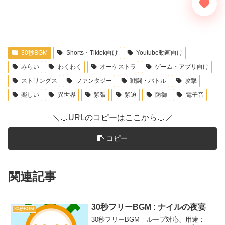
30秒BGM
Shorts・Tiktok向け
Youtube動画向け
みらい
わくわく
オーケストラ
ゲーム・アプリ向け
ストリングス
ファンタジー
戦闘・バトル
攻撃
楽しい
異世界
緊張
緊迫
防御
電子音
＼🍊URLのコピーはここから🍊／
コピー
関連記事
30秒フリーBGM : ナイルの夜宴
30秒BGM
30秒フリーBGM｜ループ対応、用途：