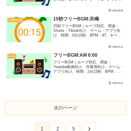
ル：ゆったり、あかるい、楽器：ストリ
ングス｜前作の『AM6:00』に続いて朝9
2026.06.08
時のフレッシュな始まり感をイメージし
ました！動画の楽しい場面や明るいシー
15秒フリーBGM:共鳴
15秒BGM
ンにぴったり！自己紹介や茶番BGMとし
15秒フリーBGM｜ループ対応、用途：
ても向いてるかも？
Shorts・Tiktok向け、ゲーム・アプリ向
け、時間：0分15秒、BPM：97、キー：
Bm、ジャンル：ゆったり、楽器：ファン
タジー、コーラス｜15秒BGM第52弾！コ
2026.07.12
ーラスだけで神秘的な印象の1曲に仕上げ
ました！ループして、ゲームでのバト
フリーBGM:AM 6:00
BGM
ル・神託のシーンに雰囲気を出したりす
フリーBGM｜ループ対応、用途：
るのにぴったりです！
Youtube動画向け、作業用向け、ゲーム・
アプリ向け、時間：2分23秒、BPM：
75、キー：D、ジャンル：ゆったり、お
しゃれ、あかるい、楽器：ファンタジー
2026.05.31
｜前作の『AM3:00』に続いて朝6時～朝7
時の涼しい空気をイメージした曲です！
高原系のVlogや目覚めシーンにぴった
り！
次のページ
次
1
2
5