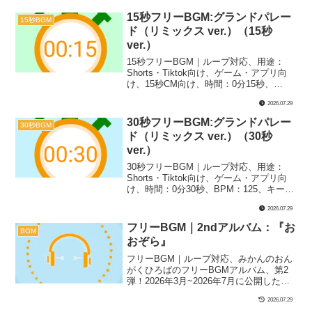
オーケストラ｜オーケストラ風に仕上げ
た、パレード系な一曲『グランドパレー
15秒フリーBGM:グランドパレー
15秒BGM
ド』のリミックスバージョンです！感謝
ド（リミックス ver.）（15秒
祭やフェスティバル、フィナーレのシー
ver.）
ンなどの楽しくて盛り上がる場面にぴっ
たりです！
15秒フリーBGM｜ループ対応、用途：
Shorts・Tiktok向け、ゲーム・アプリ向
け、15秒CM向け、時間：0分15秒、
BPM：125、キー：E、ジャンル：おしゃ
2026.07.29
れ、あかるい、楽器：オーケストラ｜15
秒BGM第63弾！オーケストラ風に仕上げ
30秒フリーBGM:グランドパレー
30秒BGM
た、パレード系な一曲『グランドパレー
ド（リミックス ver.）（30秒
ド』のリミックスバージョンです！感謝
ver.）
祭やフェスティバル、フィナーレのシー
ンなどの楽しくて盛り上がる場面にぴっ
30秒フリーBGM｜ループ対応、用途：
たりです！
Shorts・Tiktok向け、ゲーム・アプリ向
け、時間：0分30秒、BPM：125、キー：
E、ジャンル：おしゃれ、あかるい、楽
2026.07.29
器：オーケストラ｜30秒BGM第44弾！オ
ーケストラ風に仕上げた、パレード系な
フリーBGM｜2ndアルバム：『お
BGM
一曲『グランドパレード』のリミックス
おぞら』
バージョンです！感謝祭やフェスティバ
ル、フィナーレのシーンなどの楽しくて
フリーBGM｜ループ対応、みかんのおん
盛り上がる場面にぴったりです！
がくひろばのフリーBGMアルバム、第2
弾！2026年3月~2026年7月に公開した長
尺BGMを5曲選出しました！ぜひ、第1弾
2026.07.29
『はじまり』とも併せて、みかんのおん