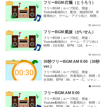
がくひろばにどんな曲があるのかとして
フリーBGM:灯籠（とうろう）
BGM
の確認や、作業用のプレイリストとして
フリーBGM｜ループ対応、用途：
聴いてみてください！
Youtube動画向け、配信・雑談BGM、作
業用向け、ゲーム・アプリ向け、時間：3
分05秒、BPM：83、キー：Dm、ジャン
ル：ゆったり、おしゃれ、楽器：和風、
2026.07.20
ファンタジー｜切ない夏の灯籠流しをイ
メージした楽曲です！神秘的なシーン
フリーBGM:凱旋（がいせん）
BGM
や、神聖なイベント、ゲームのBGMなど
フリーBGM｜ループ対応、用途：
にぴったり！
Youtube動画向け、ゲーム・アプリ向け、
時間：2分41秒、BPM：116、キー：
B♭m、ジャンル：あかるい、楽器：スト
リングス｜かっこいい凱旋をイメージし
2026.07.24
た「逆転勝利！」をイメージした1曲で
す！エンディングで勝利の行進をするよ
30秒フリーBGM:AM 9:00（30秒
30秒BGM
うなシーンにぴったり！
ver.）
フリーBGM｜ループ対応、用途：
Youtube動画向け、作業用向け、時間：0
分30秒、BPM：94、キー：C、ジャン
ル：ゆったり、あかるい、楽器：ストリ
2026.06.08
ングス｜30秒BGM第33弾！朝9時のフレ
ッシュな始まり感をイメージしました！
フリーBGM:AM 9:00
BGM
動画の楽しい場面や明るいシーンにぴっ
フリーBGM｜ループ対応、用途：
たり！自己紹介や茶番BGMとしても向い
Youtube動画向け、作業用向け、時間：1
てるかも？
分42秒、BPM：94、キー：C、ジャン