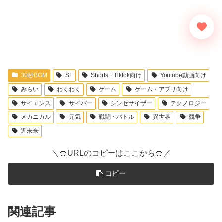
30秒BGM
SF
Shorts・Tiktok向け
Youtube動画向け
みらい
わくわく
ゲーム
ゲーム・アプリ向け
サイエンス
サイバー
シンセサイザー
テクノロジー
メカニカル
元気
戦闘・バトル
異世界
競争
近未来
＼🍊URLのコピーはここから🍊／
コピー
関連記事