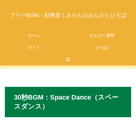
フリーBGM・効果音｜みかんのおんがくひろば
ホーム
おんがく素材
ガイド
ひろば
2026.06.19
30秒
BGM
：Space Dance（スペー
スダンス）