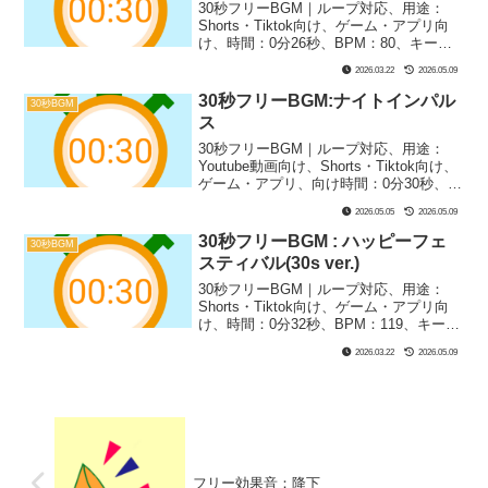
30秒フリーBGM｜ループ対応、用途：
Shorts・Tiktok向け、ゲーム・アプリ向
け、時間：0分26秒、BPM：80、キー：B
ドリアン、ジャンル：ゆったり、まほ
2026.03.22
2026.05.09
う、楽器：ファンタジー｜30秒BGM第5
弾！インドのシタール風BGMです！カレ
30秒フリーBGM:ナイトインパル
30秒BGM
ー専門店のシーンなどに合うかも？
ス
30秒フリーBGM｜ループ対応、用途：
Youtube動画向け、Shorts・Tiktok向け、
ゲーム・アプリ、向け時間：0分30秒、
BPM：143、キー：Gm、ジャンル：あか
2026.05.05
2026.05.09
るい、みらい、楽器：シンセサイザー、
ギター｜30秒BGM第17弾！デジタルっぽ
30秒フリーBGM : ハッピーフェ
30秒BGM
いクールなバトル向けBGMです！戦闘シ
スティバル(30s ver.)
ーンやゲーム実況にぴったり！
30秒フリーBGM｜ループ対応、用途：
Shorts・Tiktok向け、ゲーム・アプリ向
け、時間：0分32秒、BPM：119、キー：
G、ジャンル：あかるい、楽器：ファン
2026.03.22
2026.05.09
タジー｜30秒BGM第3弾！楽しいフェス
ティバルをイメージしました！気分の上
がる元気な１曲です！
フリー効果音：降下