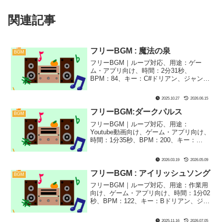
関連記事
フリーBGM : 魔法の泉
BGM
フリーBGM｜ループ対応、用途：ゲー
ム・アプリ向け、時間：2分31秒、
BPM：84、キー：C#ドリアン、ジャン
ル：ゆったり、まほう、楽器：ファンタ
ジー｜精霊さんが出てきそうなBGMに仕
2025.10.27
2026.06.15
上げました！意外と日本昔話とか、子ど
も向け童話などにもぴったりかも？
フリーBGM:ダークパルス
BGM
フリーBGM｜ループ対応、用途：
Youtube動画向け、ゲーム・アプリ向け、
時間：1分35秒、BPM：200、キー：
D#m→Em、ジャンル：みらい、楽器：シ
ンセサイザー｜不気味で怖い、アップテ
2026.03.19
2026.05.09
ンポなシンセサイザー曲です！嫌な予感
がしたときのシーンや何かが近づいてく
フリーBGM : アイリッシュソング
BGM
るようなホラー系のシーンにぴったり！
フリーBGM｜ループ対応、用途：作業用
向け、ゲーム・アプリ向け、時間：1分02
秒、BPM：122、キー：Bドリアン、ジャ
ンル：おしゃれ、あかるい、まほう、楽
器：ファンタジー｜明るいケルト風楽曲
2025.11.16
2026.07.05