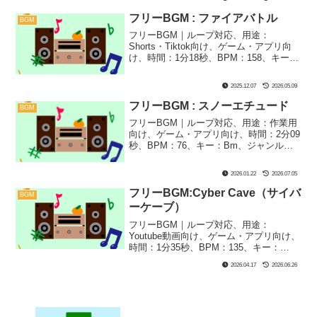
です！ファンタジー系・アイリッシュ系
のアプリなどのBGMにぴったり！
フリーBGM : ファイアバトル
BGM
フリーBGM｜ループ対応、用途：
Shorts・Tiktok向け、ゲーム・アプリ向
け、時間：1分18秒、BPM：158、キー：
D、ジャンル：あかるい、おしゃれ、みら
い、楽器：リリースカットピアノ｜かっ
2025.12.07
2026.05.09
こいいリリースカットピアノで仕上げま
した！ゲーム実況などにピッタリな１曲
フリーBGM : スノーエチュード
BGM
です！
フリーBGM｜ループ対応、用途：作業用
向け、ゲーム・アプリ向け、時間：2分09
秒、BPM：76、キー：Bm、ジャンル：
ゆったり、おしゃれ、楽器：ピアノ｜高
音中心でキラキラさせた、おしゃれな雪
2026.01.22
2026.07.05
みたいなピアノ曲です！儚いワンシーン
や独白・モノローグなどにぴったり！
フリーBGM:Cyber Cave（サイバ
BGM
ーケーブ）
フリーBGM｜ループ対応、用途：
Youtube動画向け、ゲーム・アプリ向け、
時間：1分35秒、BPM：135、キー：
Em、ジャンル：みらい、楽器：シンセサ
2026.04.17
2026.06.26
イザー｜サイバー空間の洞窟にいるよう
なシーンにぴったりのBGMです！ゲーム
や冒険・探索シーンによく合います！