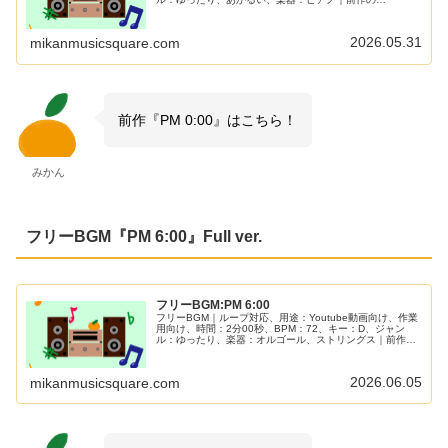
『AM9:00』に続いて昼12時の明るくてハッピーな時間を
イメージしました！日常系・雑談系の動画におすすめ！
2026.05.31
mikanmusicsquare.com
前作『PM 0:00』はこちら！
みかん
フリーBGM『PM 6:00』Full ver.
フリーBGM:PM 6:00
フリーBGM｜ループ対応、用途：Youtube動画向け、作業
用向け、時間：2分00秒、BPM：72、キー：D、ジャン
ル：ゆったり、楽器：オルゴール、ストリングス｜前作の
『PM 3:00』に続いて夜6時、夕方になって何となく静かな
時間をイメージしました！帰り道のシーンなどにぴった
り！
2026.06.05
mikanmusicsquare.com