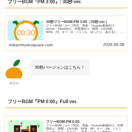
フリーBGM『PM 3:00』: 30秒 ver.
30秒フリーBGM:PM 3:00（30秒 ver.）
フリーBGM｜ループ対応、用途：Youtube動画向け、
Shorts・Tiktok向け、作業用向け、時間：1分58秒、
BPM：79、キー：D、ジャンル：ゆったり、あかるい、楽
器：トイミュージック｜30秒BGM第34弾！昼3時の少しけ
だるい感じをイメージしました！何となくのお散歩シーン
やまったりしたシーンにぴったり！
2026.06.08
mikanmusicsquare.com
30秒バージョンはこちら！
みかん
フリーBGM『PM 0:00』Full ver.
フリーBGM:PM 0:00
フリーBGM｜ループ対応、用途：Youtube動画向け、作業
用向け、時間：1分42秒、BPM：98、キー：G#、ジャン
ル：ゆったり、あかるい、楽器：ピアノ｜前作の