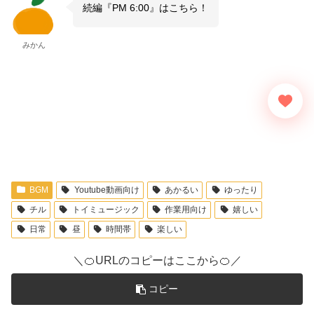
続編『PM 6:00』はこちら！
みかん
BGM
Youtube動画向け
あかるい
ゆったり
チル
トイミュージック
作業用向け
嬉しい
日常
昼
時間帯
楽しい
＼🍊URLのコピーはここから🍊／
コピー