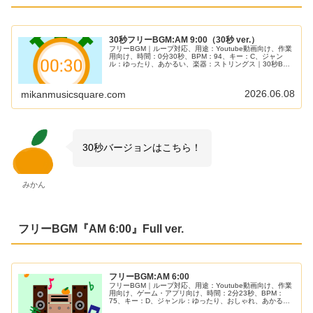
30秒フリーBGM:AM 9:00（30秒 ver.）
フリーBGM｜ループ対応、用途：Youtube動画向け、作業
用向け、時間：0分30秒、BPM：94、キー：C、ジャン
ル：ゆったり、あかるい、楽器：ストリングス｜30秒BGM
第33弾！朝9時のフレッシュな始まり感をイメージしまし
た！動画の楽しい場面や明るいシーンにぴったり！自己紹
介や茶番BGMとしても向いてるかも？
2026.06.08
mikanmusicsquare.com
30秒バージョンはこちら！
みかん
フリーBGM『AM 6:00』Full ver.
フリーBGM:AM 6:00
フリーBGM｜ループ対応、用途：Youtube動画向け、作業
用向け、ゲーム・アプリ向け、時間：2分23秒、BPM：
75、キー：D、ジャンル：ゆったり、おしゃれ、あかる
い、楽器：ファンタジー｜前作の『AM3:00』に続いて朝6