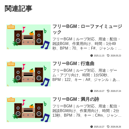
関連記事
フリーBGM : ローファイミュージ
BGM
ック
フリーBGM｜ループ対応、用途：配信・
雑談BGM、作業用向け、時間：1分49
秒、BPM：70、キー：F#、ジャンル：ゆ
ったり、おしゃれ、楽器：ピアノ、アン
2025.11.15
2026.05.23
ビエント｜チルな印象の一曲になりまし
た！寝る前のヒーリングや雑談BGMにぴ
フリーBGM : 行進曲
BGM
ったりかも？
フリーBGM｜ループ対応、用途：ゲー
ム・アプリ向け、時間：1分50秒、
BPM：122、キー：A#、ジャンル：あか
るい、楽器：ストリングス｜ストリング
ス感のある曲に仕上げました！行進やマ
2025.10.27
2026.07.24
ーチングっぽい雰囲気を出したいときに
おすすめ！
フリーBGM : 満月の詩
BGM
フリーBGM｜ループ対応、用途：配信・
雑談BGM向け、作業用向け、時間：2分
13秒、BPM：79、キー：C#m、ジャン
ル：おしゃれ、ゆったり、あき、楽器：
ピアノ｜満月の夜をピアノで表現しまし
2025.10.27
2026.06.26