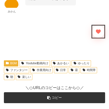
みかん
BGM
Youtube動画向け
あかるい
ゆったり
ファンタジー
作業用向け
日常
昼
時間帯
朝
楽しい
＼🍊URLのコピーはここから🍊／
コピー