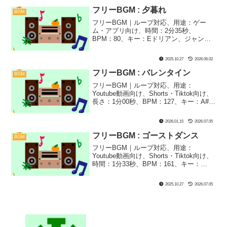
た！勉強中のBGMやVlog、ドライブ、神
秘的なシーンにぴったり！
フリーBGM : 夕暮れ
BGM
フリーBGM｜ループ対応、用途：ゲー
ム・アプリ向け、時間：2分35秒、
BPM：80、キー：Eドリアン、ジャン
ル：ゆったり、なつ、あき、楽器：ファ
ンタジー｜ちょっと切なくてほんのりし
2025.10.27
2026.06.02
た、ファンタジー系BGMです！RPGツク
ールやゲーム実況で回想シーンなどに流
フリーBGM : バレンタイン
BGM
すのにぴったりです！
フリーBGM｜ループ対応、用途：
Youtube動画向け、Shorts・Tiktok向け、
長さ：1分00秒、BPM：127、キー：A#、
ジャンル：あかるい、おしゃれ、楽器：
シンセサイザー｜バレンタインっぽいポ
2026.01.15
2026.07.05
ップなシンセサイザーで仕上げました！
明るくてかわいい雰囲気なので、場面や
フリーBGM : ゴーストダンス
BGM
シーンのトーンを上げたいときにおすす
フリーBGM｜ループ対応、用途：
め！
Youtube動画向け、Shorts・Tiktok向け、
時間：1分33秒、BPM：161、キー：
Gm、ジャンル：おしゃれ、楽器：ピアノ
｜おばけたちのダンスをどうぞ！ミステ
2025.10.27
2026.07.05
リーや推理に使いやすい一曲です！