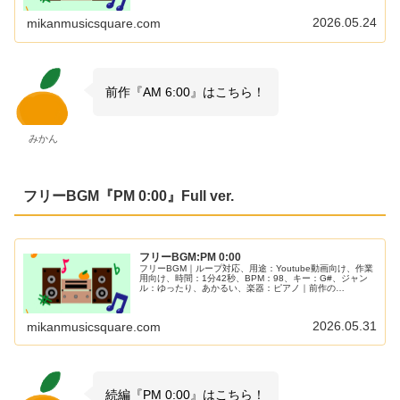
時～朝7時の涼しい空気をイメージした曲です！高原系の
Vlogや目覚めシーンにぴったり！
2026.05.24
mikanmusicsquare.com
前作『AM 6:00』はこちら！
みかん
フリーBGM『PM 0:00』Full ver.
フリーBGM:PM 0:00
フリーBGM｜ループ対応、用途：Youtube動画向け、作業
用向け、時間：1分42秒、BPM：98、キー：G#、ジャン
ル：ゆったり、あかるい、楽器：ピアノ｜前作の
『AM9:00』に続いて昼12時の明るくてハッピーな時間を
イメージしました！日常系・雑談系の動画におすすめ！
2026.05.31
mikanmusicsquare.com
続編『PM 0:00』はこちら！