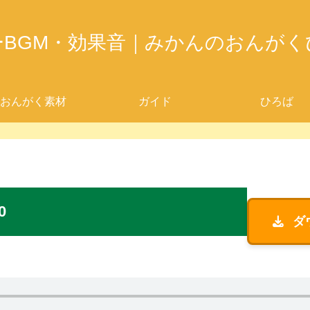
ーBGM・効果音｜みかんのおんがく
おんがく素材
ガイド
ひろば
0
ダ