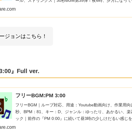
ール、ストリングス｜30秒BGM第35弾！夜6時、夕方になっ
間をイメージしました！帰り道のシーンなどにぴったり！
are.com
バージョンはこちら！
0』Full ver.
フリーBGM:PM 3:00
フリーBGM｜ループ対応、用途：Youtube動画向け、作業用向
秒、BPM：81、キー：D、ジャンル：ゆったり、あかるい、
ック｜前作の『PM 0:00』に続いて昼3時の少しけだるい感じ
た！何となくのお散歩シーンやまったりしたシーンにぴったり
are.com