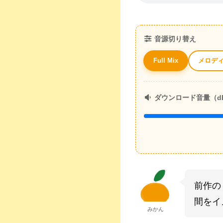
音源切り替え
メロデ
Full Mix
ダウンロード音量（d
前作の
間をイ
みかん