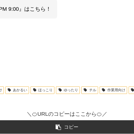
M 9:00』はこちら！
け
あかるい
ほっこり
ゆったり
チル
作業用向け
＼🍊URLのコピーはここから🍊／
コピー