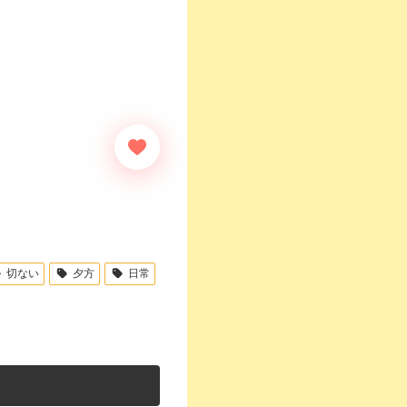
切ない
夕方
日常