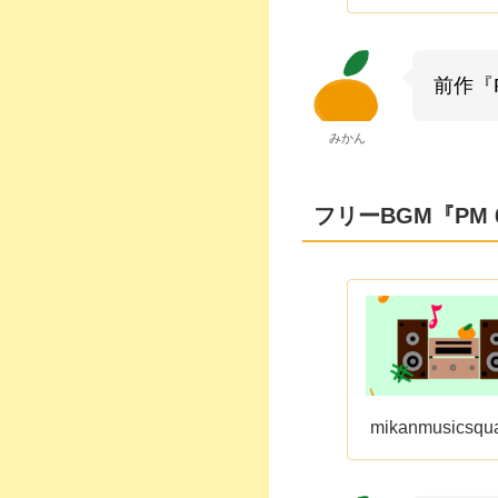
前作『P
みかん
フリーBGM『PM 6:0
mikanmusicsqu