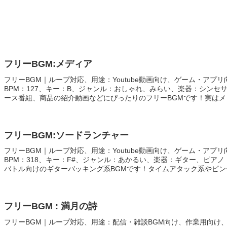
フリーBGM:メディア
フリーBGM｜ループ対応、用途：Youtube動画向け、ゲーム・アプリ
BPM：127、キー：B、ジャンル：おしゃれ、みらい、楽器：シンセ
ース番組、商品の紹介動画などにぴったりのフリーBGMです！実は
上で真ん中に隙間を空ける加工をして話し声が遮られにくい工夫もし
フリーBGM:ソードランチャー
フリーBGM｜ループ対応、用途：Youtube動画向け、ゲーム・アプリ
BPM：318、キー：F#、ジャンル：あかるい、楽器：ギター、ピア
バトル向けのギターバッキング系BGMです！タイムアタック系やピ
ぴったり！
フリーBGM : 満月の詩
フリーBGM｜ループ対応、用途：配信・雑談BGM向け、作業用向け、時