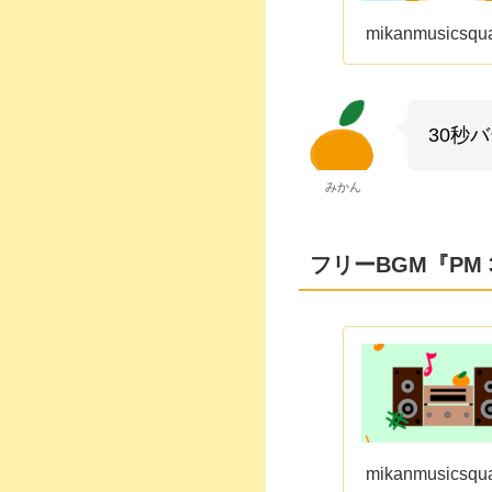
mikanmusicsqu
30秒
みかん
フリーBGM『PM 3:0
mikanmusicsqu