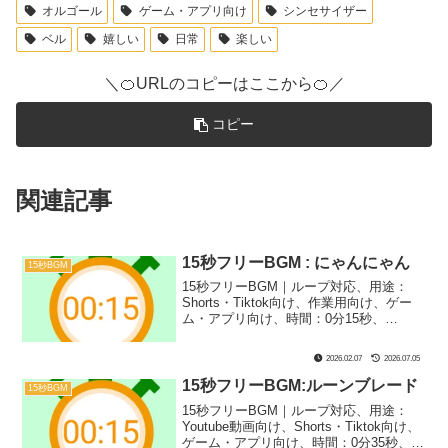
オルゴール
ゲーム・アプリ向け
シンセサイザー
ベル
嬉しい
日常
楽しい
＼🍊URLのコピーはここから🍊／
コピー
関連記事
15秒フリーBGM : にゃんにゃん
15秒BGM
15秒フリーBGM｜ループ対応、用途：
Shorts・Tiktok向け、作業用向け、ゲー
ム・アプリ向け、時間：0分15秒、
BPM：126、キー：Dm、ジャンル：あか
るい、まほう、楽器：シンセサイザー｜
2026.02.07
2026.07.05
15秒BGM第２弾！タイトルが思いつかず
こうなりました！シュールなシーンなど
15秒フリーBGM:ルーンブレード
15秒BGM
にぴったり！
15秒フリーBGM｜ループ対応、用途：
Youtube動画向け、Shorts・Tiktok向け、
ゲーム・アプリ向け、時間：0分35秒、