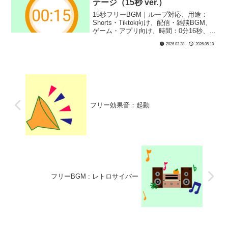
テージ（15秒 ver.）
15秒フリーBGM｜ループ対応、用途：
Shorts・Tiktok向け、配信・雑談BGM、
ゲーム・アプリ向け、時間：0分16秒、
BPM：120、キー：C、ジャンル：あかる
2026.03.28
2026.05.10
い、楽器：シンセサイザー、レトロ｜15
秒BGM第19弾！ファミコンの横スクロー
ルアクションの最初のステージ風BGM！
YoutubeのShortsでのレトロ系動画やファ
ミコン系のゲーム実況にピッタリ！
フリー効果音：起動
フリーBGM : レトロサイバー