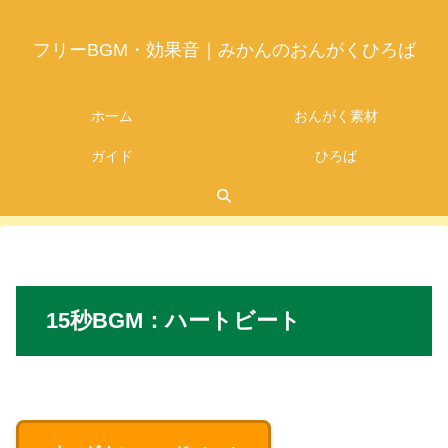
フリーBGM・効果音｜みかんのおんがくひろば
ホーム
おんがく素材
ガイド
ひろば
2026.05.09
15秒BGM
：
ハートビート