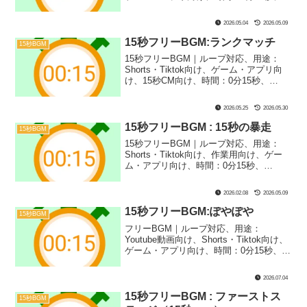
BPM：160、キー：C#m、ジャンル：あ
かるい、楽器：ファミコン｜15秒BGM第
2026.05.04
2026.05.09
42弾！ゲームボーイ風のサウンドで仕上
げました！バトルシーンや実況での盛り
15秒フリーBGM:ランクマッチ
15秒BGM
上がり、懐かしの場面紹介などにぴった
15秒フリーBGM｜ループ対応、用途：
り！
Shorts・Tiktok向け、ゲーム・アプリ向
け、15秒CM向け、時間：0分15秒、
BPM：190、キー：Bm、ジャンル：あか
るい、楽器：ギター｜15秒BGM第51弾！
2026.05.25
2026.05.30
バトルシーン、ゲーム実況などにぴった
りのギター系の1曲です！ちなみに、少し
15秒フリーBGM : 15秒の暴走
15秒BGM
大きめの音量にすると迫力が出るのでお
15秒フリーBGM｜ループ対応、用途：
すすめです！
Shorts・Tiktok向け、作業用向け、ゲー
ム・アプリ向け、時間：0分15秒、
BPM：255、キー：Em、ジャンル：あか
るい、楽器：リリースカットピアノ｜15
2026.02.08
2026.05.09
秒BGM第３弾！ひたすらリリースカット
ピアノで暴走させてみました！緊迫シー
15秒フリーBGM:ぽやぽや
15秒BGM
ンなどにぴったりです！
フリーBGM｜ループ対応、用途：
Youtube動画向け、Shorts・Tiktok向け、
ゲーム・アプリ向け、時間：0分15秒、
BPM：137、キー：G、ジャンル：あかる
い、楽器：シンセサイザー｜15秒BGM第
2026.07.04
57弾！バトル系のギター曲です！戦闘シ
ーンやゲーム実況などにぴったり！
15秒フリーBGM : ファーストス
15秒BGM