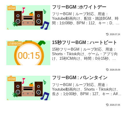
器：オルゴール、ピアノ、シンセサイザ
ー｜15秒BGM第17弾！配信や次回予告の
フリーBGM :ホワイトデー
BGM
BGM、エンディングテーマなどにぴった
フリーBGM｜ループ対応、用途：
りの、あめふりのおさんぽみたいな曲で
Youtube動画向け、配信・雑談BGM、時
す！春っぽいオルゴールの軽やかな音が
間：1分08秒、BPM：112、キー：D、ジ
一押しポイント！
ャンル：おしゃれ、あかるい、楽器：シ
ンセサイザー、オルゴール、ストリング
2026.07.24
ス｜ホワイトデーをイメージした明るく
て恋っぽいフリーBGMです！ちなみに、
15秒フリーBGM : ハートビート
15秒BGM
ひろばフリーBGMの『バレンタイン』へ
15秒フリーBGM｜ループ対応、用途：
のアンサーBGMで、だから雰囲気も近い
Shorts・Tiktok向け、ゲーム・アプリ向
けど、こっちの方をより未来への希望に
け、15秒CM向け、時間：0分15秒、
満ちた感じに仕上げました！
BPM：180、キー：F、ジャンル：あかる
い、楽器：オルゴール、シンセサイザー
2026.05.09
｜15秒BGM第4弾！甘くてかわいいBGM
です！ショート動画やTiktokにぴった
フリーBGM : バレンタイン
BGM
り！クイズのシンキングタイム（待ち時
フリーBGM｜ループ対応、用途：
間）のシーンにも合うかも？
Youtube動画向け、Shorts・Tiktok向け、
長さ：1分00秒、BPM：127、キー：A#、
ジャンル：あかるい、おしゃれ、楽器：
シンセサイザー｜バレンタインっぽいポ
2026.07.05
ップなシンセサイザーで仕上げました！
明るくてかわいい雰囲気なので、場面や
シーンのトーンを上げたいときにおすす
め！