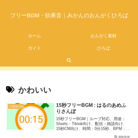
フリーBGM・効果音｜みかんのおんがくひろば
ホーム
おんがく素材
ガイド
ひろば
かわいい
15秒フリーBGM : はるのあめふ
15秒BGM
りさんぽ
15秒フリーBGM｜ループ対応、用途：
Shorts・Tiktok向け、配信・雑談向け、
15秒CM向け、時間：0分15秒、BPM：
80、キー：E、ジャンル：あかるい、楽
2026.05.09