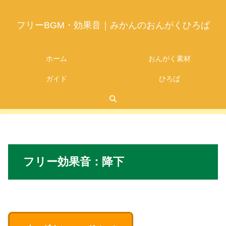
フリーBGM・効果音｜みかんのおんがくひろば
ホーム
おんがく素材
ガイド
ひろば
2026.05.26
フリー
効果音：
降下