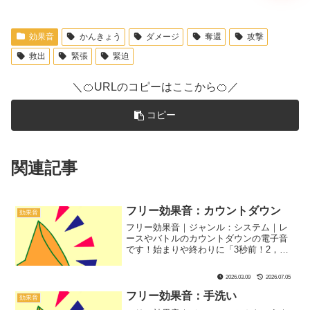
効果音
かんきょう
ダメージ
奪還
攻撃
救出
緊張
緊迫
＼🍊URLのコピーはここから🍊／
コピー
関連記事
フリー効果音：カウントダウン
効果音
フリー効果音｜ジャンル：システム｜レ
ースやバトルのカウントダウンの電子音
です！始まりや終わりに「3秒前！2，
1...」と3つ数えるシーンにもぴったり！
2026.03.09
2026.07.05
フリー効果音：手洗い
効果音