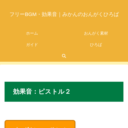
フリーBGM・効果音｜みかんのおんがくひろば
ホーム
おんがく素材
ガイド
ひろば
2026.07.05
効果音：
ピストル２