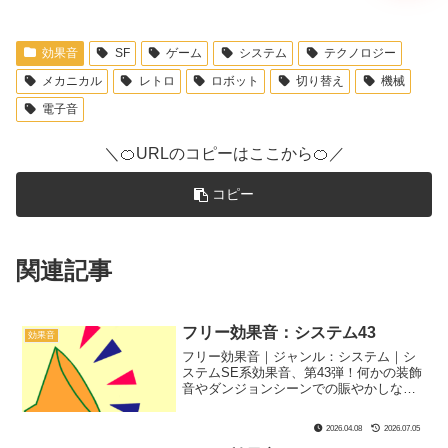
効果音
SF
ゲーム
システム
テクノロジー
メカニカル
レトロ
ロボット
切り替え
機械
電子音
＼🍊URLのコピーはここから🍊／
コピー
関連記事
フリー効果音：システム43
効果音
フリー効果音｜ジャンル：システム｜シ
ステムSE系効果音、第43弾！何かの装飾
音やダンジョンシーンでの賑やかしなど
にぴったりです！
2026.04.08
2026.07.05