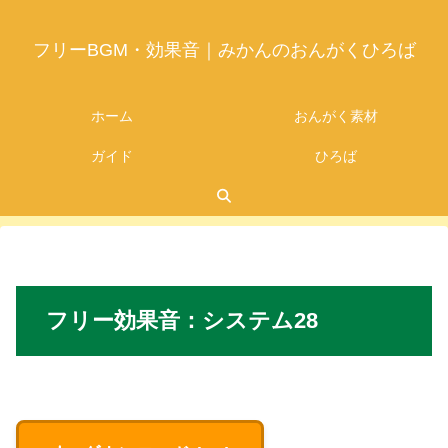
フリーBGM・効果音｜みかんのおんがくひろば
ホーム
おんがく素材
ガイド
ひろば
2026.07.05
フリー
効果音：
システム2
8