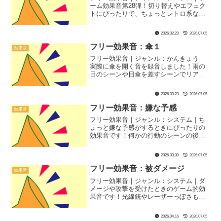
ーム効果音第28弾！切り替えやエフェク
トにぴったりで、ちょっとレトロ系なキ
ラキラ音です！
2026.02.23
2026.07.05
フリー効果音：傘１
効果音
フリー効果音｜ジャンル：かんきょう｜
実際に傘を開く音を録音しました！雨の
日のシーンや日傘を差すシーンでリアル
な生活感が出る音です！
2026.03.23
2026.07.05
フリー効果音：嫌な予感
効果音
フリー効果音｜ジャンル：システム｜ち
ょっと嫌な予感がするときにぴったりの
効果音です！何かの行動のシーンの後に
場面切り替え時に使ってみてください！
2026.03.30
2026.07.05
フリー効果音：被ダメージ
効果音
フリー効果音｜ジャンル：システム｜ダ
メージや攻撃を受けたときのゲーム的効
果音です！光線銃やレーザーっぽさもあ
るサウンドに仕上げました！
2026.04.16
2026.07.05