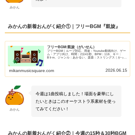
みかん
みかんの新着おんがく紹介①｜フリーBGM『凱旋』
フリーBGM:凱旋（がいせん）
フリーBGM｜ループ対応、用途：Youtube動画向け、ゲー
ム・アプリ向け、時間：2分41秒、BPM：116、キー：
B♭m、ジャンル：あかるい、楽器：ストリングス｜かっこ
いい凱旋をイメージした「逆転勝利！」をイメージした1
曲です！エンディングで勝利の行進をするようなシーンに
ぴったり！
2026.06.15
mikanmusicsquare.com
今週は1曲投稿しました！場面を豪華にし
たいときはこのオーケストラ系素材を使っ
てみてください！
みかん
みかんの新着おんがく紹介②｜今週の15秒＆30秒BGM