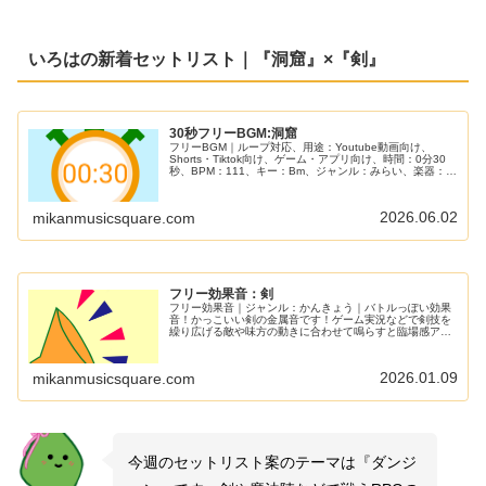
いろはの新着セットリスト｜『洞窟』×『剣』
30秒フリーBGM:洞窟
フリーBGM｜ループ対応、用途：Youtube動画向け、
Shorts・Tiktok向け、ゲーム・アプリ向け、時間：0分30
秒、BPM：111、キー：Bm、ジャンル：みらい、楽器：シ
ンセサイザー｜30秒BGM第32弾！洞窟での探検シーン
や、TRPGでのダンジョンクエストの場面にぴったりのシ
ンセサイザー系の一曲に仕上げました！
2026.06.02
mikanmusicsquare.com
フリー効果音：剣
フリー効果音｜ジャンル：かんきょう｜バトルっぽい効果
音！かっこいい剣の金属音です！ゲーム実況などで剣技を
繰り広げる敵や味方の動きに合わせて鳴らすと臨場感アッ
プ！
2026.01.09
mikanmusicsquare.com
今週のセットリスト案のテーマは『ダンジ