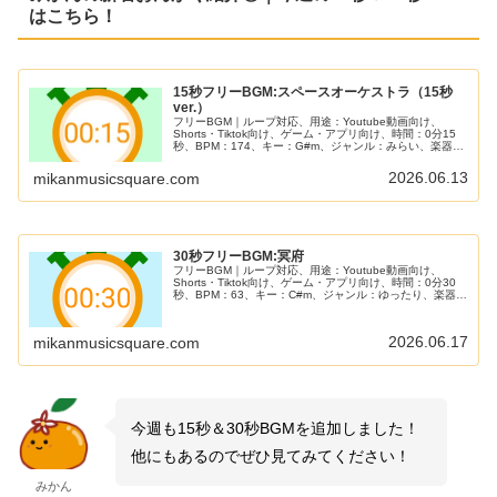
はこちら！
15秒フリーBGM:スペースオーケストラ（15秒
ver.）
フリーBGM｜ループ対応、用途：Youtube動画向け、
Shorts・Tiktok向け、ゲーム・アプリ向け、時間：0分15
秒、BPM：174、キー：G#m、ジャンル：みらい、楽器：
オーケストラ、シンセサイザー｜15秒BGM第55弾！近未
来バトル風のオーケストラっぽい1曲です！ゲームのルー
2026.06.13
mikanmusicsquare.com
プBGMやSFっぽいシーンにぴったり！
30秒フリーBGM:冥府
フリーBGM｜ループ対応、用途：Youtube動画向け、
Shorts・Tiktok向け、ゲーム・アプリ向け、時間：0分30
秒、BPM：63、キー：C#m、ジャンル：ゆったり、楽器：
ピアノ、シンセサイザー｜30秒BGM第38弾！かなり怖い
シーンにぴったりの1曲です！冥界などのような絶望的な
シーン、ホラー展開などにおすすめ！
2026.06.17
mikanmusicsquare.com
今週も15秒＆30秒BGMを追加しました！
他にもあるのでぜひ見てみてください！
みかん