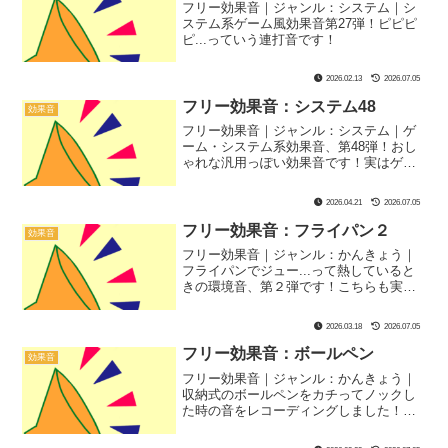
フリー効果音｜ジャンル：システム｜シ
ステム系ゲーム風効果音第27弾！ピピピ
ピ...っていう連打音です！
2026.02.13
2026.07.05
フリー効果音：システム48
効果音
フリー効果音｜ジャンル：システム｜ゲ
ーム・システム系効果音、第48弾！おし
ゃれな汎用っぽい効果音です！実はゲー
ムのジングルにも合うかも？
2026.04.21
2026.07.05
フリー効果音：フライパン２
効果音
フリー効果音｜ジャンル：かんきょう｜
フライパンでジュー...って熱していると
きの環境音、第２弾です！こちらも実際
にレコーディングしました！お料理番組
やASMRにぴったり！もちろん、第１弾
2026.03.18
2026.07.05
とはちょっとだけ違う響きです！
フリー効果音：ボールペン
効果音
フリー効果音｜ジャンル：かんきょう｜
収納式のボールペンをカチってノックし
た時の音をレコーディングしました！会
社のオフィスのシーンなどに使うとそれ
っぽさアップ！