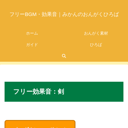
フリーBGM・効果音｜みかんのおんがくひろば
ホーム
おんがく素材
ガイド
ひろば
2026.07.05
フリー
効果音：
剣