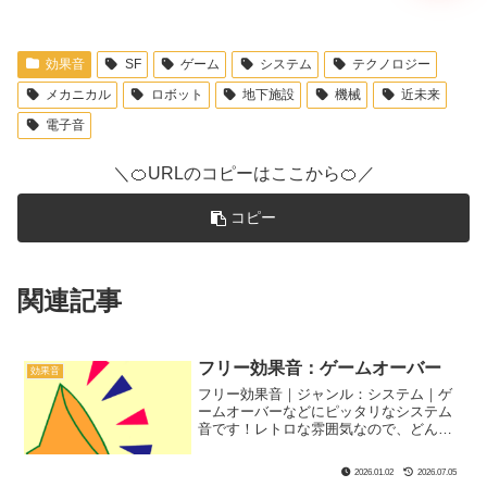
効果音
SF
ゲーム
システム
テクノロジー
メカニカル
ロボット
地下施設
機械
近未来
電子音
＼🍊URLのコピーはここから🍊／
コピー
関連記事
フリー効果音：ゲームオーバー
効果音
フリー効果音｜ジャンル：システム｜ゲ
ームオーバーなどにピッタリなシステム
音です！レトロな雰囲気なので、どんな
実況シーン・実況スタイルにもぴった
り！
2026.01.02
2026.07.05