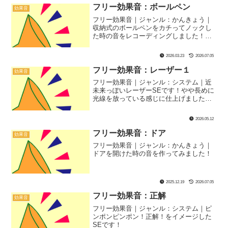
フリー効果音：ボールペン
効果音
フリー効果音｜ジャンル：かんきょう｜
収納式のボールペンをカチってノックし
た時の音をレコーディングしました！会
社のオフィスのシーンなどに使うとそれ
っぽさアップ！
2026.03.23
2026.07.05
フリー効果音：レーザー１
効果音
フリー効果音｜ジャンル：システム｜近
未来っぽいレーザーSEです！やや長めに
光線を放っている感じに仕上げました！
バトルシーンやゲームの効果音、意外と
CMとかにもぴったりかも？
2026.05.12
フリー効果音：ドア
効果音
フリー効果音｜ジャンル：かんきょう｜
ドアを開けた時の音を作ってみました！
2025.12.19
2026.07.05
フリー効果音：正解
効果音
フリー効果音｜ジャンル：システム｜ピ
ンポンピンポン！正解！をイメージした
SEです！