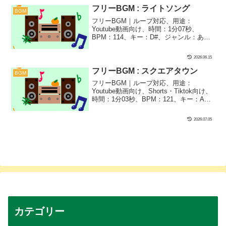
した！ゲーム実況などにピッタリな１曲
フリーBGM : ライトソング
BGM
です！
フリーBGM｜ループ対応、用途：
Youtube動画向け、時間：1分07秒、
BPM：114、キー：D#、ジャンル：あか
るい、おしゃれ、はる、楽器：リリース
カットピアノ｜パッセージみたいなリリ
2026.06.15
ースカットピアノで仕上げました！動画
のエンディングにもピッタリかも？
フリーBGM : スクエアタウン
BGM
フリーBGM｜ループ対応、用途：
Youtube動画向け、Shorts・Tiktok向け、
時間：1分03秒、BPM：121、キー：A、
ジャンル：おしゃれ、みらい、楽器：リ
リースカットピアノ｜Youtube動画のエン
2026.07.05
ディングなどにぴったりな１曲です！リ
リースカットピアノで都会感ある一曲に
仕上げました！
カテゴリー