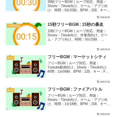
ーンやトークシーンにおすすめです！
30秒フリーBGM｜ループ対応、用途：
Shorts・Tiktok向け、ゲーム・アプリ向
け、時間：0分32秒、BPM：158、キー：
D、ジャンル：あかるい、おしゃれ、みら
2026.05.09
い、楽器：リリースカットピアノ｜30秒
BGM第4弾！かっこいいリリースカット
15秒フリーBGM : 15秒の暴走
15秒BGM
ピアノで仕上げました！ゲーム実況など
15秒フリーBGM｜ループ対応、用途：
にピッタリな１曲です！
Shorts・Tiktok向け、作業用向け、ゲー
ム・アプリ向け、時間：0分15秒、
BPM：255、キー：Em、ジャンル：あか
るい、楽器：リリースカットピアノ｜15
2026.05.09
秒BGM第３弾！ひたすらリリースカット
ピアノで暴走させてみました！緊迫シー
フリーBGM : マーケットシティ
BGM
ンなどにぴったりです！
フリーBGM｜ループ対応、用途：
Youtube動画向け、Shorts・Tiktok向け、
時間：1分04秒、BPM：120、キー：F、
ジャンル：あかるい、おしゃれ、楽器：
リリースカットピアノ｜年末年始やフェ
2026.07.05
スで賑わうマーケットをイメージしまし
た！リリースカットピアノのおしゃれな
フリーBGM : ファイアバトル
BGM
コードが決め手！
フリーBGM｜ループ対応、用途：
Shorts・Tiktok向け、ゲーム・アプリ向
け、時間：1分18秒、BPM：158、キー：
D、ジャンル：あかるい、おしゃれ、みら
い、楽器：リリースカットピアノ｜かっ
2026.05.09
こいいリリースカットピアノで仕上げま