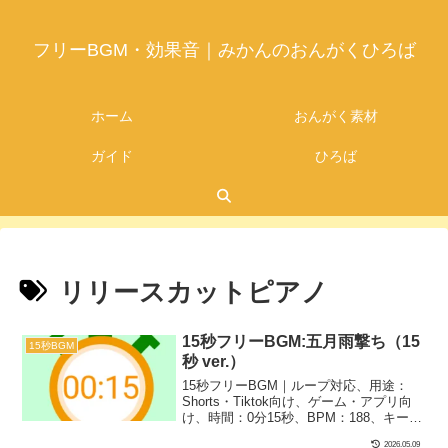
フリーBGM・効果音｜みかんのおんがくひろば
ホーム
おんがく素材
ガイド
ひろば
リリースカットピアノ
15秒フリーBGM:五月雨撃ち（15
15秒BGM
秒 ver.）
15秒フリーBGM｜ループ対応、用途：
Shorts・Tiktok向け、ゲーム・アプリ向
け、時間：0分15秒、BPM：188、キー：
Bm、ジャンル：みらい、楽器：リリース
2026.05.09