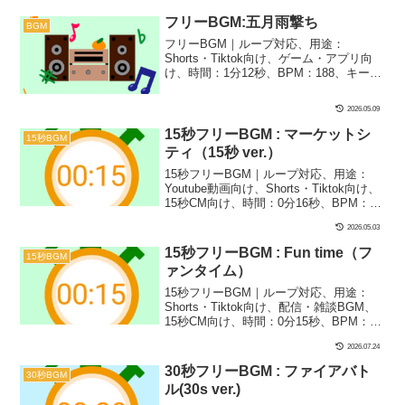
カットピアノ｜15秒BGM第44弾！リリー
スカットピアノをハイテンポに弾幕みた
フリーBGM:五月雨撃ち
BGM
いに鳴らしてみました！バトルやカオス
フリーBGM｜ループ対応、用途：
な動画展開のシーンにぴったり！
Shorts・Tiktok向け、ゲーム・アプリ向
け、時間：1分12秒、BPM：188、キー：
Bm、ジャンル：みらい、楽器：リリース
カットピアノ｜リリースカットピアノを
2026.05.09
ハイテンポに弾幕みたいに鳴らしてみま
した！バトルやカオスな動画展開のシー
15秒フリーBGM : マーケットシ
15秒BGM
ンにぴったり！
ティ（15秒 ver.）
15秒フリーBGM｜ループ対応、用途：
Youtube動画向け、Shorts・Tiktok向け、
15秒CM向け、時間：0分16秒、BPM：
120、キー：F、ジャンル：あかるい、お
2026.05.03
しゃれ、楽器：リリースカットピアノ｜
15秒BGM第28弾！年末年始やフェスで賑
15秒フリーBGM : Fun time（フ
15秒BGM
わうマーケットをイメージしました！リ
ァンタイム）
リースカットピアノのおしゃれなコード
が決め手！
15秒フリーBGM｜ループ対応、用途：
Shorts・Tiktok向け、配信・雑談BGM、
15秒CM向け、時間：0分15秒、BPM：
107、キー：C、ジャンル：おしゃれ、あ
2026.07.24
かるい、楽器：リリースカットピアノ、
ストリングス｜15秒BGM第24弾！リリー
30秒フリーBGM : ファイアバト
30秒BGM
スカットピアノで楽しいシーンや日常に
ル(30s ver.)
ぴったりなBGMに仕上げました！導入シ