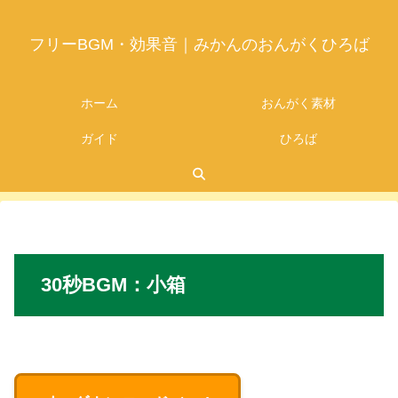
フリーBGM・効果音｜みかんのおんがくひろば
ホーム
おんがく素材
ガイド
ひろば
2026.06.26
30秒
BGM
：小箱