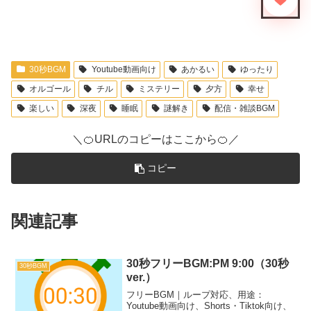
30秒BGM
Youtube動画向け
あかるい
ゆったり
オルゴール
チル
ミステリー
夕方
幸せ
楽しい
深夜
睡眠
謎解き
配信・雑談BGM
＼🍊URLのコピーはここから🍊／
コピー
関連記事
30秒フリーBGM:PM 9:00（30秒
30秒BGM
ver.）
フリーBGM｜ループ対応、用途：
Youtube動画向け、Shorts・Tiktok向け、