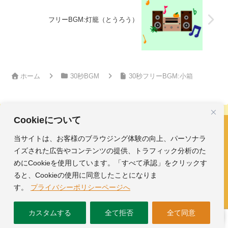
フリーBGM:灯籠（とうろう）
ホーム
30秒BGM
30秒フリーBGM:小箱
Cookieについて
当サイトは、お客様のブラウジング体験の向上、パーソナラ
フリーBGM・効果音｜みかんのおんがくひろば
イズされた広告やコンテンツの提供、トラフィック分析のた
ホーム
おんがく素材
めにCookieを使用しています。「すべて承認」をクリックす
ガイド
ひろば
ると、Cookieの使用に同意したことになりま
す。
プライバシーポリシーページへ
Copyright © 2025-2026 フリーBGM・効果音｜みかんのおんがくひ
カスタムする
全て拒否
全て同意
ろば All Rights Reserved.