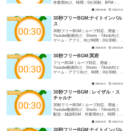
作業用向け、時間：0分30秒、BPM：
95、キー：C#m、ジャンル：ゆったり、
2026.06.08
2026.07.24
楽器：ギター、トイミュージック｜30秒
BGM第36弾！夜9時、外は真っ暗、帰り
30秒フリーBGM:ナイトインパル
30秒BGM
道で少し不安になりつつも、一応帰って
ス
るような時間をイメージしました！マイ
ルドなホラゲ実況や不穏な場面、推理ゲ
30秒フリーBGM｜ループ対応、用途：
ームなどにぴったり！
Youtube動画向け、Shorts・Tiktok向け、
ゲーム・アプリ、向け時間：0分30秒、
BPM：143、キー：Gm、ジャンル：あか
2026.05.05
2026.05.09
るい、みらい、楽器：シンセサイザー、
ギター｜30秒BGM第17弾！デジタルっぽ
30秒フリーBGM:冥府
30秒BGM
いクールなバトル向けBGMです！戦闘シ
フリーBGM｜ループ対応、用途：
ーンやゲーム実況にぴったり！
Youtube動画向け、Shorts・Tiktok向け、
ゲーム・アプリ向け、時間：0分30秒、
BPM：63、キー：C#m、ジャンル：ゆっ
たり、楽器：ピアノ、シンセサイザー｜
2026.06.17
2026.06.26
30秒BGM第38弾！かなり怖いシーンにぴ
ったりの1曲です！冥界などのような絶望
30秒フリーBGM : レイザル・ス
30秒BGM
的なシーン、ホラー展開などにおすす
チャルナ
め！
30秒フリーBGM｜ループ対応、用途：
Youtube動画向け、Shorts・Tiktok向け、
配信・雑談BGM、作業用向け、時間：0
分30秒、BPM：64、キー：Dリディア
2026.04.22
2026.07.24
ン、ジャンル：ゆったり、おしゃれ、楽
器：ピアノ、ストリングス、シンセサイ
30秒フリーBGM:ナイトインパル
30秒BGM