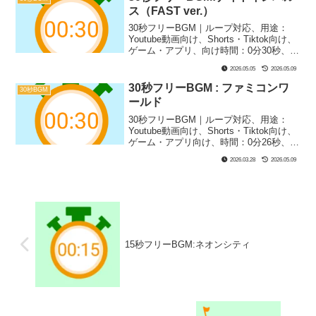
ザー｜30秒BGM第13弾！北欧のバラード
ス（FAST ver.）
をイメージした楽曲です！感動のシーン
や異世界、孤独、寂しいシーンにぴった
30秒フリーBGM｜ループ対応、用途：
り！ちなみに、曲名の『レイザル・スチ
Youtube動画向け、Shorts・Tiktok向け、
ャルナ』は、古ノルド語で『導きの星』
ゲーム・アプリ、向け時間：0分30秒、
を意味する言葉『Leiðarstjarna』のことで
BPM：159、キー：Gm、ジャンル：あか
2026.05.05
2026.05.09
す！
るい、みらい、楽器：シンセサイザー、
ギター｜30秒BGM第18弾！第17弾の原曲
30秒フリーBGM : ファミコンワ
30秒BGM
よりもBPMを上げました！デジタルっぽ
ールド
いクールなバトル向けBGMです！緊迫系
の戦闘シーンやゲーム実況の盛り上がり
30秒フリーBGM｜ループ対応、用途：
にぴったり！
Youtube動画向け、Shorts・Tiktok向け、
ゲーム・アプリ向け、時間：0分26秒、
BPM：143、キー：G、ジャンル：あかる
2026.03.28
2026.05.09
い、楽器：シンセサイザー、レトロ｜30
秒BGM第7弾！ファミコンっぽいBGMが
できました！ゲーム実況にぴったり！矩
形(パルス)波２種類、三角波１種類でこだ
わり再現！
15秒フリーBGM:ネオンシティ