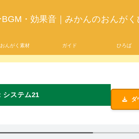
ーBGM・効果音｜みかんのおんがく
おんがく素材
ガイド
ひろば
：
システム2
1
ダ