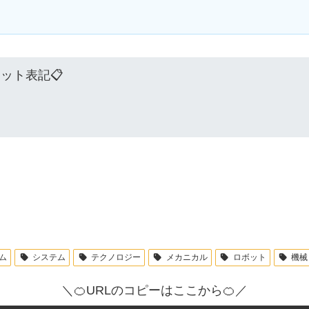
ジット表記📋
ム
システム
テクノロジー
メカニカル
ロボット
機械
＼🍊URLのコピーはここから🍊／