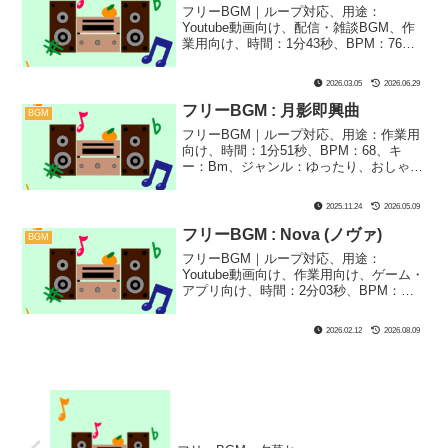
フリーBGM｜ループ対応、用途：
況や不穏な場面、推理ゲームなどにぴっ
Youtube動画向け、配信・雑談BGM、作
たり！
業用向け、時間：1分43秒、BPM：76、
キー：都節（みやこぶし）音階、ジャン
ル：おしゃれ、ゆったり、楽器：和風、
2026.03.05
2026.06.29
ファンタジー｜ひろば初制作！和風フリ
ーBGMです！お花見シーンとかにぴった
フリーBGM : 月影即興曲
BGM
りな1曲に仕上げました！ちなみに、『花
フリーBGM｜ループ対応、用途：作業用
篝（はなかがり）』とは、夜桜を見るた
向け、時間：1分51秒、BPM：68、キ
めの灯火のことらしいです！
ー：Bm、ジャンル：ゆったり、おしゃ
れ、楽器：ピアノ｜月明かりに満ちた、
夜の部屋の静寂の中、ゲームや静かなシ
2025.11.24
2026.05.09
ーンにぴったり！
フリーBGM : Nova (ノヴァ)
BGM
フリーBGM｜ループ対応、用途：
Youtube動画向け、作業用向け、ゲーム・
アプリ向け、時間：2分03秒、BPM：
70、キー：G#m、ジャンル：おしゃれ、
ゆったり、楽器：ピアノ｜おしゃれな作
2026.02.12
2026.08.09
業向け、静かで壮大なピアノ曲です！
『ノヴァ』というのは新星という意味
で、この曲ではその星の儚い最期を表現
しました！