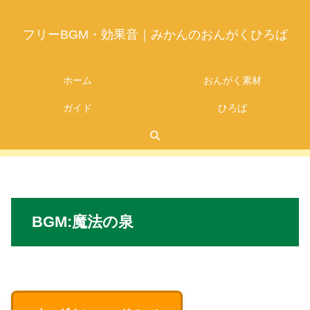
フリーBGM・効果音｜みかんのおんがくひろば
ホーム
おんがく素材
ガイド
ひろば
2026.06.15
BGM:
魔法の泉