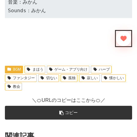
音楽：みかん
Sounds：みかん
BGM
まほう
ゲーム・アプリ向け
ハープ
ファンタジー
切ない
孤独
寂しい
懐かしい
教会
＼🍊URLのコピーはここから🍊／
コピー
関連記事