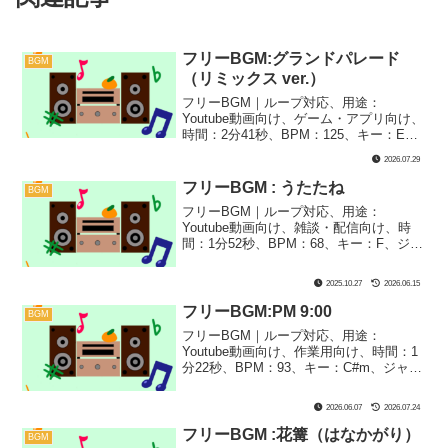
フリーBGM:グランドパレード
BGM
（リミックス ver.）
フリーBGM｜ループ対応、用途：
Youtube動画向け、ゲーム・アプリ向け、
時間：2分41秒、BPM：125、キー：E、
ジャンル：おしゃれ、あかるい、楽器：
2026.07.29
オーケストラ｜オーケストラ風に仕上げ
た、パレード系な一曲『グランドパレー
フリーBGM : うたたね
BGM
ド』のリミックスバージョンです！感謝
フリーBGM｜ループ対応、用途：
祭やフェスティバル、フィナーレのシー
Youtube動画向け、雑談・配信向け、時
ンなどの楽しくて盛り上がる場面にぴっ
間：1分52秒、BPM：68、キー：F、ジャ
たりです！
ンル：ゆったり、楽器：オルゴール｜暖
かい部屋のお昼寝や雑談っぽいイメージ
2025.10.27
2026.06.15
です！寝落ちシーンや少し切ないシーン
にぴったり！
フリーBGM:PM 9:00
BGM
フリーBGM｜ループ対応、用途：
Youtube動画向け、作業用向け、時間：1
分22秒、BPM：93、キー：C#m、ジャン
ル：ゆったり、楽器：ギター、トイミュ
ージック｜前作の『PM 6:00』に続いて
2026.06.07
2026.07.24
夜9時、外は真っ暗、帰り道で少し不安に
なりつつも、一応帰ってるような時間を
フリーBGM :花篝（はなかがり）
BGM
イメージしました！マイルドなホラゲ実