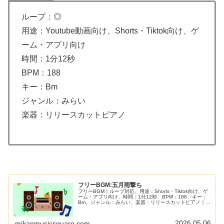
ループ：◎
用途：Youtube動画向け、Shorts・Tiktok向け、ゲ
ーム・アプリ向け
時間：1分12秒
BPM：188
キー：Bm
ジャンル：みらい
楽器：リリースカットピアノ
フリーBGM:五月雨撃ち
フリーBGM｜ループ対応、用途：Shorts・Tiktok向け、ゲ
ーム・アプリ向け、時間：1分12秒、BPM：188、キー：
Bm、ジャンル：みらい、楽器：リリースカットピアノ｜リ
リースカットピアノをハイテンポに弾幕みたいに鳴らして
みました！バトルやカオスな動画展開のシーンにぴった
り！
2026.05.06
mikanmusicsquare.com