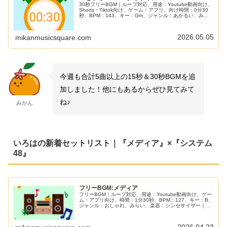
30秒フリーBGM｜ループ対応、用途：Youtube動画向け、
Shorts・Tiktok向け、ゲーム・アプリ、向け時間：0分30
秒、BPM：143、キー：Gm、ジャンル：あかるい、みら
い、楽器：シンセサイザー、ギター｜30秒BGM第17弾！
デジタルっぽいクールなバトル向けBGMです！戦闘シーン
やゲーム実況にぴったり！
2026.05.05
mikanmusicsquare.com
今週も合計5曲以上の15秒＆30秒BGMを追
加しました！他にもあるからぜひ見てみて
ね♪
みかん
いろはの新着セットリスト｜『メディア』×『システム
48』
フリーBGM:メディア
フリーBGM｜ループ対応、用途：Youtube動画向け、ゲー
ム・アプリ向け、時間：1分30秒、BPM：127、キー：B、
ジャンル：おしゃれ、みらい、楽器：シンセサイザー｜朝
や夕方のニュース番組、商品の紹介動画などにぴったりの
フリーBGMです！実はメロディー部分も音の空間上で真ん
中に隙間を空ける加工をして話し声が遮られにくい工夫も
2026.04.23