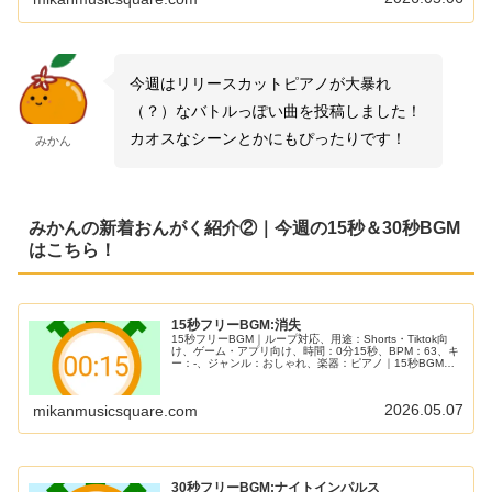
今週はリリースカットピアノが大暴れ
（？）なバトルっぽい曲を投稿しました！
カオスなシーンとかにもぴったりです！
みかん
みかんの新着おんがく紹介②｜今週の15秒＆30秒BGM
はこちら！
15秒フリーBGM:消失
15秒フリーBGM｜ループ対応、用途：Shorts・Tiktok向
け、ゲーム・アプリ向け、時間：0分15秒、BPM：63、キ
ー：-、ジャンル：おしゃれ、楽器：ピアノ｜15秒BGM第
45弾！ゲームやTRPGでの『消失』をイメージした3つの
メロディーを用意しました！『哀しみ』や『警戒』など
で、この3つを使い分けてみてください！
2026.05.07
mikanmusicsquare.com
30秒フリーBGM:ナイトインパルス