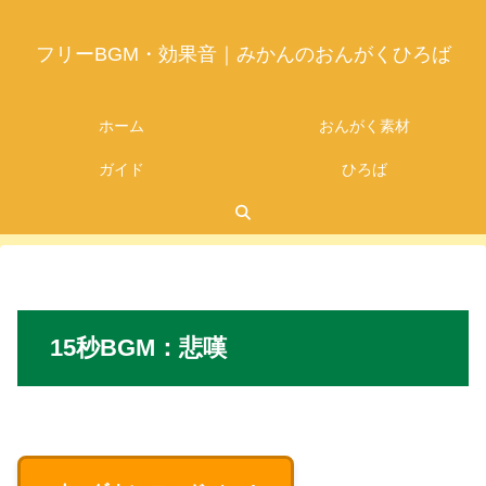
フリーBGM・効果音｜みかんのおんがくひろば
ホーム
おんがく素材
ガイド
ひろば
2026.07.24
15秒BGM
：
悲嘆