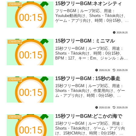
器：ファンタジー｜15秒BGM第16弾！フ
15秒フリーBGM:ネオンシティ
15秒BGM
ァンタジー系のゲーム実況などにぴった
フリーBGM｜ループ対応、用途：
りな明るいアイリッシュソングです！元
Youtube動画向け、Shorts・Tiktok向け、
気でケルト系で自然と踊りだしちゃうよ
ゲーム・アプリ向け、時間：0分15秒、
うな１曲に仕上げました！
BPM：127、キー：Em、ジャンル：みら
い、楽器：シンセサイザー｜15秒BGM第
2026.06.20
56弾！気分の上がるフェス風の1曲です！
パーティーシーンやフェス・イベントの
15秒フリーBGM : ミニマル
15秒BGM
場面にぴったり！
15秒フリーBGM｜ループ対応、用途：
Shorts・Tiktok向け、時間：0分15秒、
BPM：127、キー：Em、ジャンル：みら
い、楽器：シンセサイザー｜15秒BGM第
18弾！Shorts動画などで何を合わせれば
2026.03.26
2026.05.09
いいか分からないときにおすすめの汎用
型ジングルです！シンプルなノコギリ波
15秒フリーBGM : 15秒の暴走
15秒BGM
とパルス波で仕上げました！
15秒フリーBGM｜ループ対応、用途：
Shorts・Tiktok向け、作業用向け、ゲー
ム・アプリ向け、時間：0分15秒、
BPM：255、キー：Em、ジャンル：あか
るい、楽器：リリースカットピアノ｜15
2026.02.08
2026.05.09
秒BGM第３弾！ひたすらリリースカット
ピアノで暴走させてみました！緊迫シー
15秒フリーBGM:どこかの海で
15秒BGM
ンなどにぴったりです！
15秒フリーBGM｜ループ対応、用途：
Shorts・Tiktok向け、ゲーム・アプリ向
け、15秒CM向け、時間：0分15秒、