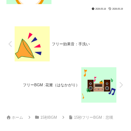
BPM：66、キー：Gm、ジャンル：ゆっ
たり、まほう、楽器：ファンタジー｜15
2026.05.18
2026.05.19
秒BGM第49弾！どこかの海の幻想的なハ
ープの音楽です！不思議な宝物を見つけ
た時、謎解きシーン、何かの紹介動画な
どにぴったり！
フリー効果音：手洗い
フリーBGM :花篝（はなかがり）
ホーム
15秒BGM
15秒フリーBGM : 悲嘆