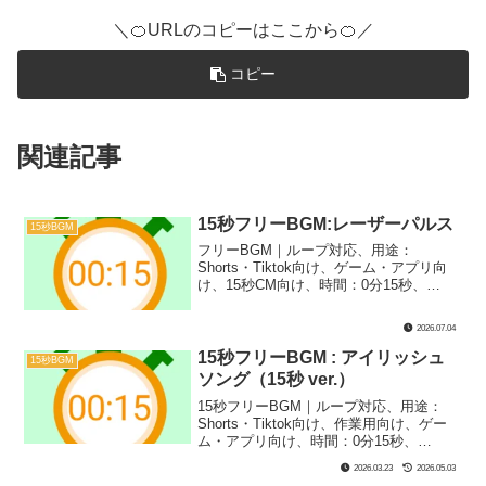
＼🍊URLのコピーはここから🍊／
コピー
関連記事
15秒フリーBGM:レーザーパルス
15秒BGM
フリーBGM｜ループ対応、用途：
Shorts・Tiktok向け、ゲーム・アプリ向
け、15秒CM向け、時間：0分15秒、
BPM：185、キー：D#m、ジャンル：み
らい、楽器：シンセサイザー｜15秒BGM
2026.07.04
第59弾！レーザーバトルのような、近未
来・SFっぽい戦闘をイメージした1曲で
15秒フリーBGM : アイリッシュ
15秒BGM
す！ゲーム実況やランクマッチなどにぴ
ソング（15秒 ver.）
ったり！
15秒フリーBGM｜ループ対応、用途：
Shorts・Tiktok向け、作業用向け、ゲー
ム・アプリ向け、時間：0分15秒、
BPM：122、キー：Bドリアン、ジャン
2026.03.23
2026.05.03
ル：おしゃれ、あかるい、まほう、楽