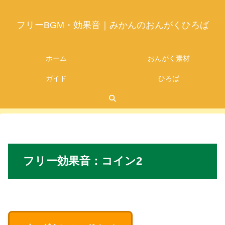
フリーBGM・効果音｜みかんのおんがくひろば
ホーム
おんがく素材
ガイド
ひろば
2026.07.05
フリー
効果音：
コイン
2