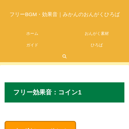
フリーBGM・効果音｜みかんのおんがくひろば
ホーム
おんがく素材
ガイド
ひろば
2026.07.05
フリー
効果音：
コイン
1