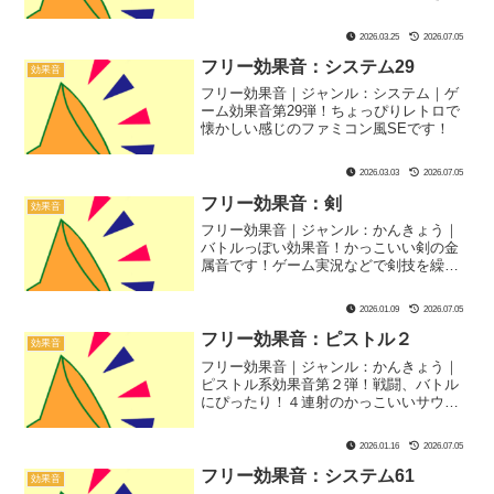
ちょうどいい効果音です！
2026.03.25
2026.07.05
フリー効果音：システム29
効果音
フリー効果音｜ジャンル：システム｜ゲ
ーム効果音第29弾！ちょっぴりレトロで
懐かしい感じのファミコン風SEです！
2026.03.03
2026.07.05
フリー効果音：剣
効果音
フリー効果音｜ジャンル：かんきょう｜
バトルっぽい効果音！かっこいい剣の金
属音です！ゲーム実況などで剣技を繰り
広げる敵や味方の動きに合わせて鳴らす
と臨場感アップ！
2026.01.09
2026.07.05
フリー効果音：ピストル２
効果音
フリー効果音｜ジャンル：かんきょう｜
ピストル系効果音第２弾！戦闘、バトル
にぴったり！４連射のかっこいいサウン
ドがポイント！追撃・連撃シーンにおす
すめ！
2026.01.16
2026.07.05
フリー効果音：システム61
効果音