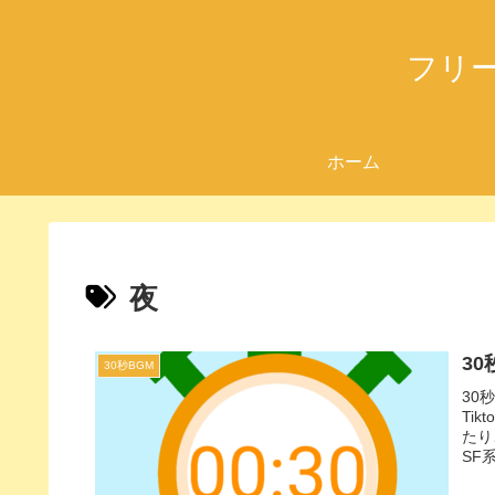
フリ
ホーム
夜
3
30秒BGM
30
Ti
たり
SF