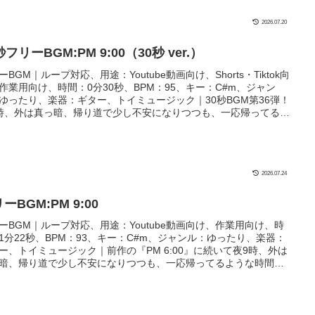
2026.07.20
秒フリーBGM:PM 9:00（30秒 ver.）
ーBGM｜ループ対応、用途：Youtube動画向け、Shorts・Tiktok向
作業用向け、時間：0分30秒、BPM：95、キー：C#m、ジャン
ゆったり、楽器：ギター、トイミュージック｜30秒BGM第36弾！
時、外は真っ暗、帰り道で少し不安になりつつも、一応帰ってるよ
時間をイメージしました！マイルドなホラゲ実況や不穏な場面、
ゲームなどにぴったり！
2026.07.24
ーBGM:PM 9:00
ーBGM｜ループ対応、用途：Youtube動画向け、作業用向け、時
1分22秒、BPM：93、キー：C#m、ジャンル：ゆったり、楽器：
ー、トイミュージック｜前作の『PM 6:00』に続いて夜9時、外は
暗、帰り道で少し不安になりつつも、一応帰ってるような時間を
ージしました！マイルドなホラゲ実況や不穏な場面、推理ゲーム
にぴったり！