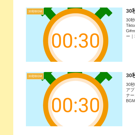
3
30秒BGM
30
Ti
G#
ー｜
た1
ウム
3
30秒BGM
30
アプ
ナー
BG
曲で
ぴっ