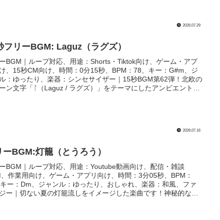
2026.07.29
秒フリーBGM: Laguz（ラグズ）
ーBGM｜ループ対応、用途：Shorts・Tiktok向け、ゲーム・アプ
け、15秒CM向け、時間：0分15秒、BPM：78、キー：G#m、ジ
ル：ゆったり、楽器：シンセサイザー｜15秒BGM第62弾！北欧の
ーン文字「ᛚ（Laguz / ラグズ）」をテーマにしたアンビエント系
曲です！配信や作業用、寝落ちシーンなどにぴったり！
2026.07.16
リーBGM:灯籠（とうろう）
ーBGM｜ループ対応、用途：Youtube動画向け、配信・雑談
M、作業用向け、ゲーム・アプリ向け、時間：3分05秒、BPM：
、キー：Dm、ジャンル：ゆったり、おしゃれ、楽器：和風、ファ
ジー｜切ない夏の灯籠流しをイメージした楽曲です！神秘的なシ
や、神聖なイベント、ゲームのBGMなどにぴったり！