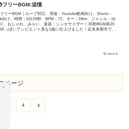
秒フリーBGM:追憶
秒フリーBGM｜ループ対応、用途：Youtube動画向け、Shorts・
ktok向け、時間：0分29秒、BPM：72、キー：D#m、ジャンル：ゆ
り、おしゃれ、みらい、楽器：シンセサイザー｜30秒BGM第20
SFっぽいアンビエント系な1曲に仕上げました！近未来都市で雨
っているような感傷的な場面、寝ている間の夢などのシーンにぴ
り！
2026.07.29
のページ
次
…
4
へ