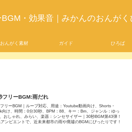
ーBGM・効果音｜みかんのおんがく
おんがく素材
ガイド
ひろば
0秒フリーBGM:雨だれ
秒フリーBGM｜ループ対応、用途：Youtube動画向け、Shorts・
ktok向け、時間：0分30秒、BPM：88、キー：Bm、ジャンル：ゆっ
、おしゃれ、みらい、楽器：シンセサイザー｜30秒BGM第43弾！
系アンビエントで、近未来都市の雨や廃墟のBGMにぴったりです！