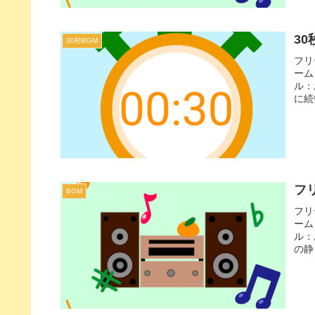
30
30秒BGM
フリ
ーム
ル：
に続
Vl
フリ
BGM
フリ
ーム
ル：
の静