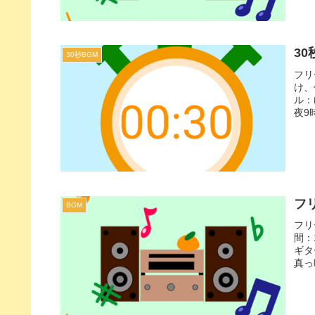
30
30秒BGM
フリ
け、
ル：
夜9
うな
推理
フリ
BGM
フリ
間：
ギタ
真っ
イメ
など