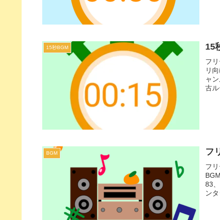
15
15秒BGM
フリ
リ向
ャン
古ル
の1
フ
BGM
フリ
BG
83
ンタ
ーン