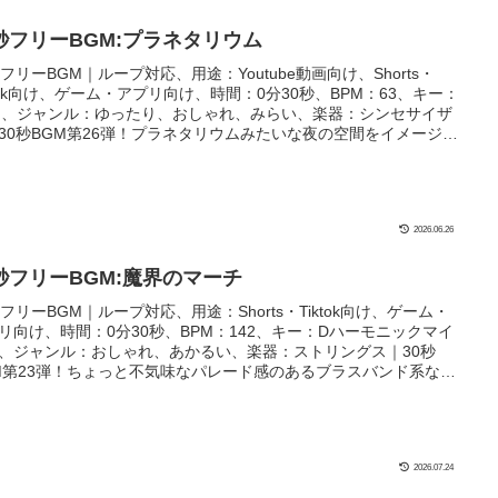
0秒フリーBGM:プラネタリウム
秒フリーBGM｜ループ対応、用途：Youtube動画向け、Shorts・
ktok向け、ゲーム・アプリ向け、時間：0分30秒、BPM：63、キー：
m、ジャンル：ゆったり、おしゃれ、みらい、楽器：シンセサイザ
30秒BGM第26弾！プラネタリウムみたいな夜の空間をイメージし
曲です！天体観測や星を眺めるシーン、あとはそれこそプラネタリ
のBGMにぴったり！
2026.06.26
0秒フリーBGM:魔界のマーチ
秒フリーBGM｜ループ対応、用途：Shorts・Tiktok向け、ゲーム・
リ向け、時間：0分30秒、BPM：142、キー：Dハーモニックマイ
、ジャンル：おしゃれ、あかるい、楽器：ストリングス｜30秒
M第23弾！ちょっと不気味なパレード感のあるブラスバンド系な1
す！楽しいけど怖いシーンや何が出るか分からない緊迫シーンに
たり！
2026.07.24