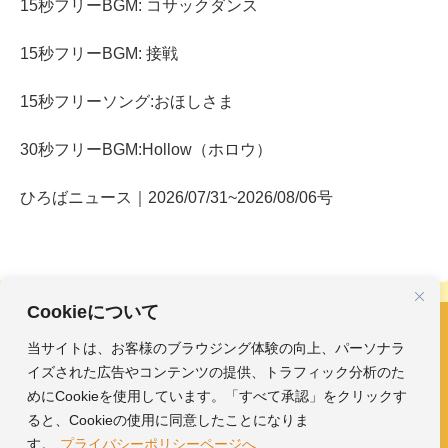
15秒フリーBGM: コサックダンス
15秒フリーBGM: 接戦
15秒フリーソング:おほしさま
30秒フリーBGM:Hollow（ホロウ）
ひろばニュース｜2026/07/31~2026/08/06号
Cookieについて
当サイトは、お客様のブラウジング体験の向上、パーソナラ
フリーBGM・効果音｜みかんのおんがくひろば
イズされた広告やコンテンツの提供、トラフィック分析のた
ホーム
おんがく素材
めにCookieを使用しています。「すべて承認」をクリックす
ガイド
ひろば
ると、Cookieの使用に同意したことになりま
す。
プライバシーポリシーページへ