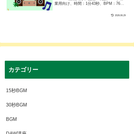
業用向け、時間：1分43秒、BPM：76、
た！スマホの着信音やショート動画にも
キー：都節（みやこぶし）音階、ジャン
ぴったり！
ル：おしゃれ、ゆったり、楽器：和風、
2026.06.29
ファンタジー｜ひろば初制作！和風フリ
ーBGMです！お花見シーンとかにぴった
りな1曲に仕上げました！ちなみに、『花
篝（はなかがり）』とは、夜桜を見るた
めの灯火のことらしいです！
カテゴリー
15秒BGM
30秒BGM
BGM
DAW講座