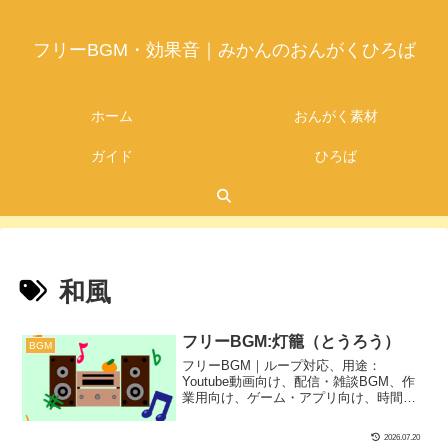
フリーBGM・効果音｜みかんのおんがくひろば
ホーム
おんがく素材
ガイド
ひろば
和風
フリーBGM:灯籠（とうろう）
BGM
フリーBGM｜ループ対応、用途：
Youtube動画向け、配信・雑談BGM、作
業用向け、ゲーム・アプリ向け、時間：3
分05秒、BPM：83、キー：Dm、ジャン
ル：ゆったり、おしゃれ、楽器：和風、
2026.07.20
ファンタジー｜切ない夏の灯籠流しをイ