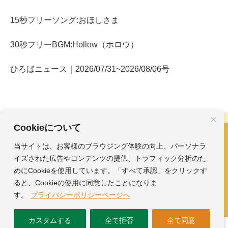
15秒フリーソング:おほしさま
30秒フリーBGM:Hollow（ホロウ）
ひろばニュース｜2026/07/31~2026/08/06号
Cookieについて
当サイトは、お客様のブラウジング体験の向上、パーソナラ
フリーBGM・効果音｜みかんのおんがくひろば
イズされた広告やコンテンツの提供、トラフィック分析のた
ホーム
おんがく素材
めにCookieを使用しています。「すべて承認」をクリックす
ガイド
ひろば
ると、Cookieの使用に同意したことになりま
す。
プライバシーポリシーページへ
Copyright © 2025-2026 フリーBGM・効果音｜みかんのおんがくひ
カスタムする
全て拒否
全て同意
ろば All Rights Reserved.