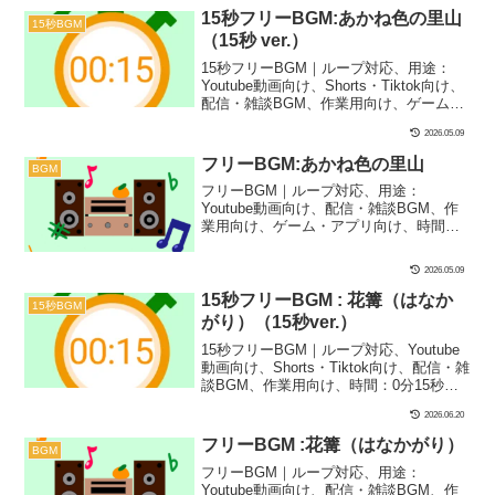
メージした楽曲です！神秘的なシーン
15秒フリーBGM:あかね色の里山
15秒BGM
や、神聖なイベント、ゲームのBGMなど
（15秒 ver.）
にぴったり！
15秒フリーBGM｜ループ対応、用途：
Youtube動画向け、Shorts・Tiktok向け、
配信・雑談BGM、作業用向け、ゲーム・
アプリ向け、時間：0分15秒、BPM：
2026.05.09
85、キー：律音階（キー＝E）、ジャン
ル：ゆったり、楽器：和風、ファンタジ
フリーBGM:あかね色の里山
BGM
ー｜15秒BGM第38弾！和風で素朴なフリ
フリーBGM｜ループ対応、用途：
ーBGMです！なごみ系のYoutube動画や
Youtube動画向け、配信・雑談BGM、作
和風でレトロ、ちょっと懐かしめのシー
業用向け、ゲーム・アプリ向け、時間：2
ンにバッチリ合います！
分40秒、BPM：85、キー：律音階（キー
＝E）、ジャンル：ゆったり、楽器：和
2026.05.09
風、ファンタジー｜和風で素朴なフリー
BGMです！なごみ系のYoutube動画や和
15秒フリーBGM : 花篝（はなか
15秒BGM
風でレトロ、ちょっと懐かしめのシーン
がり）（15秒ver.）
にバッチリ合います！
15秒フリーBGM｜ループ対応、Youtube
動画向け、Shorts・Tiktok向け、配信・雑
談BGM、作業用向け、時間：0分15秒、
BPM：133、キー：G#m、ジャンル：お
2026.06.20
しゃれ、みらい、楽器：シンセサイザ
ー、オルゴール｜15秒BGM第13弾！あの
フリーBGM :花篝（はなかがり）
BGM
人気曲『花篝』の15秒バージョンを制作
フリーBGM｜ループ対応、用途：
しました！和風フリーBGMです！お花見
Youtube動画向け、配信・雑談BGM、作
シーンとかにぴったりな1曲に仕上げまし