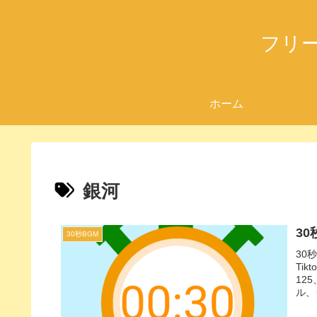
フリ
ホーム
銀河
30
30秒BGM
30
Ti
12
ル、
BG