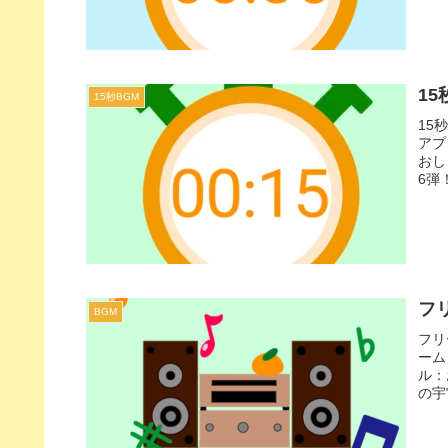
った
15
15秒BGM
15
アプ
おし
6弾
す！
フリ
BGM
フリ
ーム
ル：
の宇
動画