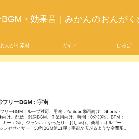
ーBGM・効果音｜みかんのおんがく
おんがく素材
ガイド
ひろば
秒フリーBGM : 宇宙
秒フリーBGM｜ループ対応、用途：Youtube動画向け、Shorts・
ktok向け、配信・雑談BGM、作業用向け、時間：0分30秒、BPM：
5、キー：G#、ジャンル：ゆったり、おしゃれ、楽器：オルゴー
シンセサイザー｜30秒BGM第11弾！宇宙が広がるような空間系
Mです！天文学や宇宙系のYoutubeの解説動画や、寝落ち配信にぴ