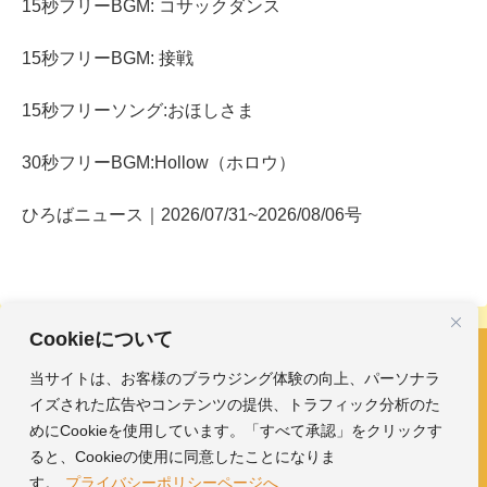
15秒フリーBGM: コサックダンス
15秒フリーBGM: 接戦
15秒フリーソング:おほしさま
30秒フリーBGM:Hollow（ホロウ）
ひろばニュース｜2026/07/31~2026/08/06号
Cookieについて
当サイトは、お客様のブラウジング体験の向上、パーソナラ
フリーBGM・効果音｜みかんのおんがくひろば
イズされた広告やコンテンツの提供、トラフィック分析のた
ホーム
おんがく素材
めにCookieを使用しています。「すべて承認」をクリックす
ガイド
ひろば
ると、Cookieの使用に同意したことになりま
す。
プライバシーポリシーページへ