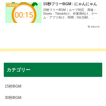
ったりです！
15秒フリーBGM : にゃんにゃん
15秒BGM
15秒フリーBGM｜ループ対応、用途：
Shorts・Tiktok向け、作業用向け、ゲー
ム・アプリ向け、時間：0分15秒、
BPM：126、キー：Dm、ジャンル：あか
るい、まほう、楽器：シンセサイザー｜
2026.07.05
15秒BGM第２弾！タイトルが思いつかず
こうなりました！シュールなシーンなど
にぴったり！
カテゴリー
15秒BGM
30秒BGM