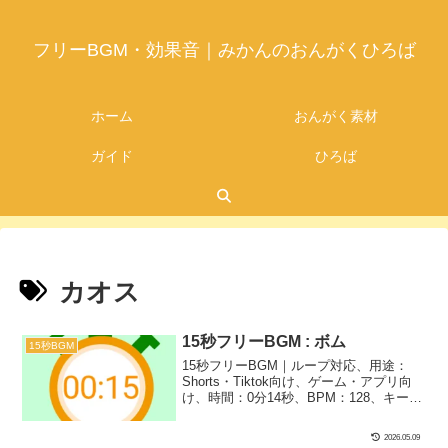
フリーBGM・効果音｜みかんのおんがくひろば
ホーム
おんがく素材
ガイド
ひろば
カオス
15秒フリーBGM : ボム
15秒BGM
15秒フリーBGM｜ループ対応、用途：
Shorts・Tiktok向け、ゲーム・アプリ向
け、時間：0分14秒、BPM：128、キー：
Em、ジャンル：あかるい、楽器：シンセ
サイザー｜15秒BGM第5弾！途中で入る
2026.05.09
ドンって音が転んだ時のシーンなどにぴ