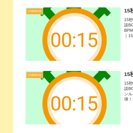
15
15秒BGM
15
談B
BP
｜1
上げ
り！
15
15秒BGM
15
談B
ンル
弾！
おや