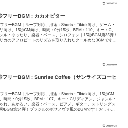
2026.07.24
秒フリーBGM : カカオビター
秒フリーBGM｜ループ対応、用途：Shorts・Tiktok向け、ゲーム・
リ向け、15秒CM向け、時間：0分15秒、BPM：110、キー：C、
ンル：ゆったり、楽器：ベース、シロフォン｜15秒BGM第35弾！
リカのアフロビートのリズムを取り入れたクールめなBGMです！
VlogやYoutube Shortsでの紹介動画にぴったり！
2026.08.09
秒フリーBGM : Sunrise Coffee（サンライズコーヒ
）
秒フリーBGM｜ループ対応、用途：Shorts・Tiktok向け、15秒CM
、時間：0分15秒、BPM：107、キー：Cリディアン、ジャンル：
ゃれ、あかるい、楽器：ベース、ピアノ、ギター、ストリングス
5秒BGM第34弾！ブラジルのボサノヴァ風のBGMです！おしゃれ
ーニング、コーヒーブレイク、Vlogなどにぴったり！
2026.07.24