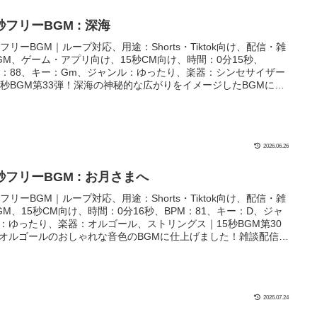
秒フリーBGM : 深海
秒フリーBGM｜ループ対応、用途：Shorts・Tiktok向け、配信・雑
GM、ゲーム・アプリ向け、15秒CM向け、時間：0分15秒、
M：88、キー：Gm、ジャンル：ゆったり、楽器：シンセサイザー
5秒BGM第33弾！深海の神秘的な広がりをイメージしたBGMに仕
ました！配信や海のシーン、ダイビングや海底のシーンにぴった
2026.06.26
秒フリーBGM : お月さまへ
秒フリーBGM｜ループ対応、用途：Shorts・Tiktok向け、配信・雑
GM、15秒CM向け、時間：0分16秒、BPM：81、キー：D、ジャ
：ゆったり、楽器：オルゴール、ストリングス｜15秒BGM第30
オルゴールのおしゃれな音色のBGMに仕上げました！雑談配信や
すみモードのシーンなどにぴったり！
2026.07.24