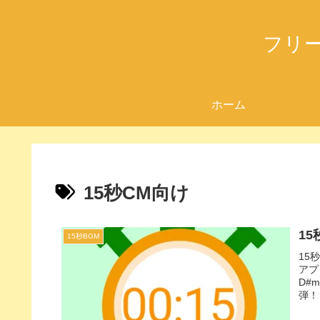
フリ
ホーム
15秒CM向け
1
15秒BGM
15
アプ
D#
弾！
シー