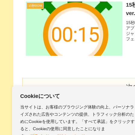
1
15秒BGM
ver
15
アプ
ジャ
フェ
次
Cookieについて
当サイトは、お客様のブラウジング体験の向上、パーソナラ
前
1
イズされた広告やコンテンツの提供、トラフィック分析のた
めにCookieを使用しています。「すべて承認」をクリックす
へ
ると、Cookieの使用に同意したことになりま