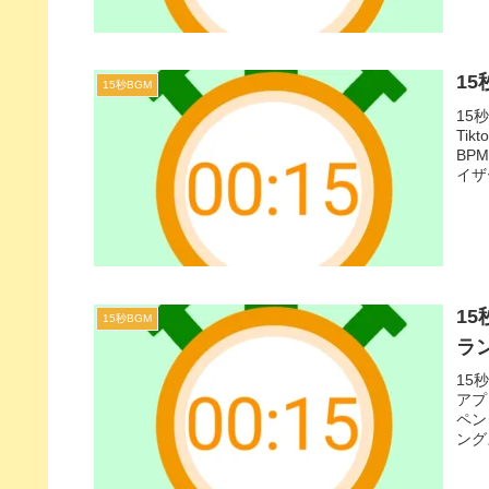
15
15秒BGM
15
Ti
BP
イザ
など
で真
した
15
15秒BGM
ラ
15
アプ
ペン
ング
取り
ぴっ