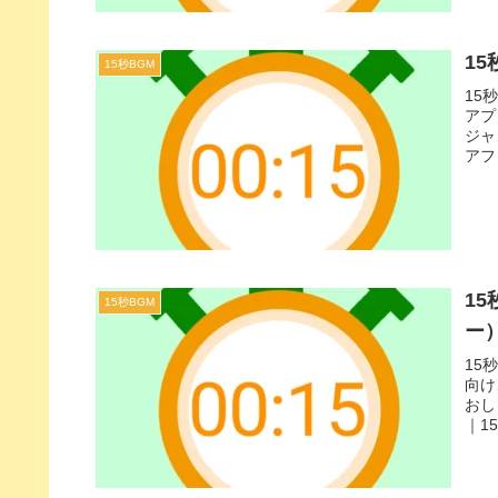
15
15秒BGM
15
アプ
ジャ
アフ
料理
15
15秒BGM
ー
15
向け
おし
｜1
なモ