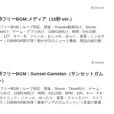
2026.07.29
秒フリーBGM:メディア（15秒 ver.）
秒フリーBGM｜ループ対応、用途：Youtube動画向け、Shorts・
ktok向け、ゲーム・アプリ向け、15秒CM向け、時間：0分15秒、
M：127、キー：B、ジャンル：おしゃれ、みらい、楽器：シンセサ
ー｜15秒BGM第37弾！朝や夕方のニュース番組、商品の紹介動画
にぴったりのフリーBGMです！実はメロディー部分も音の空間上
ん中に隙間を空ける加工をして話し声が遮られにくい工夫もしま
！
2026.06.26
秒フリーBGM : Sunset Gamelan（サンセットガム
ン）
秒フリーBGM｜ループ対応、用途：Shorts・Tiktok向け、ゲーム・
リ向け、15秒CM向け、時間：0分15秒、BPM：109、キー：F＃
タトニック、ジャンル：ゆったり、楽器：ファンタジー、ストリ
ス｜15秒BGM第36弾！東南アジアのガムランという音楽の要素を
入れたBGMです！寺院や歴史系動画、ゲームやアニメのシーンに
たり！