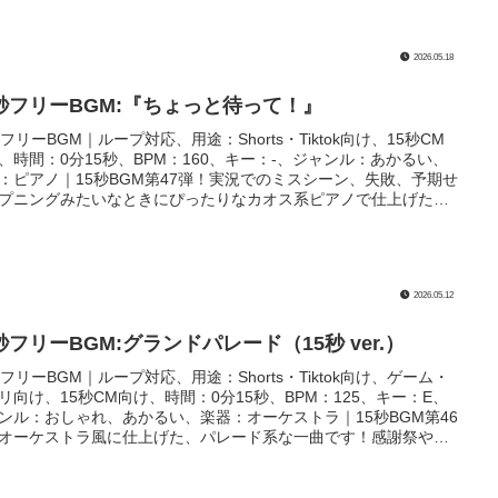
2026.05.18
5秒フリーBGM:『ちょっと待って！』
秒フリーBGM｜ループ対応、用途：Shorts・Tiktok向け、15秒CM
、時間：0分15秒、BPM：160、キー：-、ジャンル：あかるい、
：ピアノ｜15秒BGM第47弾！実況でのミスシーン、失敗、予期せ
プニングみたいなときにぴったりなカオス系ピアノで仕上げた一
す！ループ用として、15秒時点で一瞬だけ気を引くような空白が
るようにしました！
2026.05.12
秒フリーBGM:グランドパレード（15秒 ver.）
秒フリーBGM｜ループ対応、用途：Shorts・Tiktok向け、ゲーム・
リ向け、15秒CM向け、時間：0分15秒、BPM：125、キー：E、
ンル：おしゃれ、あかるい、楽器：オーケストラ｜15秒BGM第46
オーケストラ風に仕上げた、パレード系な一曲です！感謝祭やフ
ティバル、フィナーレのシーンなどの楽しくて盛り上がる場面に
たりです！