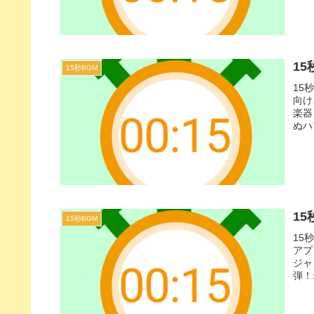
1
15秒BGM
15
向け
楽器
ぬハ
曲で
出来
15
15秒BGM
15
アプ
ジャ
弾！
ェス
ぴっ