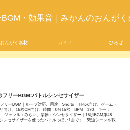
ーBGM・効果音｜みかんのおんがく
おんがく素材
ガイド
ひろば
5秒フリーBGM:バトルシンセサイザー
秒フリーBGM｜ループ対応、用途：Shorts・Tiktok向け、ゲーム・
リ向け、15秒CM向け、時間：0分15秒、BPM：190、キー：
m、ジャンル：みらい、楽器：シンセサイザー｜15秒BGM第48
シンセサイザーを使ったバトルっぽい1曲です！緊迫シーンや戦闘
ン、宇宙船での戦いなどにぴったり！