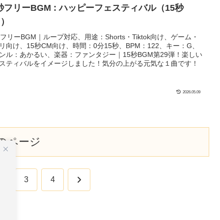
5秒フリーBGM : ハッピーフェスティバル（15秒
.）
秒フリーBGM｜ループ対応、用途：Shorts・Tiktok向け、ゲーム・
リ向け、15秒CM向け、時間：0分15秒、BPM：122、キー：G、
ンル：あかるい、楽器：ファンタジー｜15秒BGM第29弾！楽しい
スティバルをイメージしました！気分の上がる元気な１曲です！
2026.05.09
のページ
次
2
3
4
へ