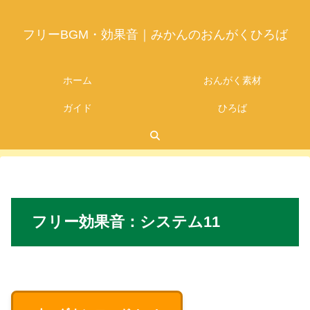
フリーBGM・効果音｜みかんのおんがくひろば
ホーム
おんがく素材
ガイド
ひろば
2026.07.05
フリー
効果音：
システム
11