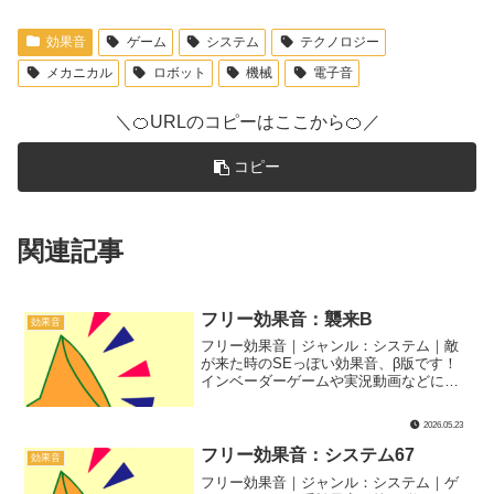
効果音
ゲーム
システム
テクノロジー
メカニカル
ロボット
機械
電子音
＼🍊URLのコピーはここから🍊／
コピー
関連記事
フリー効果音：襲来B
効果音
フリー効果音｜ジャンル：システム｜敵
が来た時のSEっぽい効果音、β版です！
インベーダーゲームや実況動画などにぴ
ったり！
2026.05.23
フリー効果音：システム67
効果音
フリー効果音｜ジャンル：システム｜ゲ