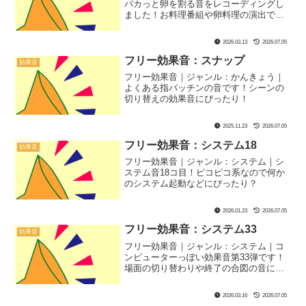
パカっと卵を割る音をレコーディングし
ました！お料理番組や卵料理の演出で、
卵を他の台とか容器で割った音の後にこ
の音を入れるとそれっぽさアップ！
2026.03.13
2026.07.05
フリー効果音：スナップ
効果音
フリー効果音｜ジャンル：かんきょう｜
よくある指パッチンの音です！シーンの
切り替えの効果音にぴったり！
2025.11.23
2026.07.05
フリー効果音：システム18
効果音
フリー効果音｜ジャンル：システム｜シ
ステム音18コ目！ピコピコ系なので何か
のシステム起動などにぴったり？
2026.01.23
2026.07.05
フリー効果音：システム33
効果音
フリー効果音｜ジャンル：システム｜コ
ンピューターっぽい効果音第33弾です！
場面の切り替わりや終了の合図の音にぴ
ったりです！
2026.03.16
2026.07.05