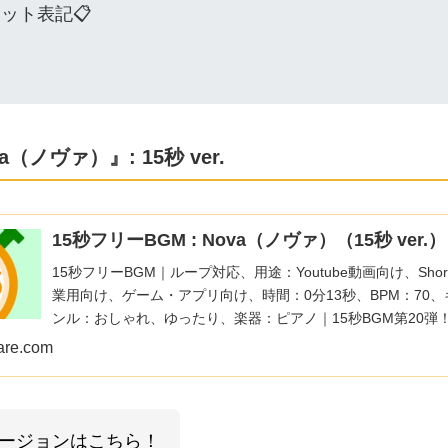
ジット表記📋
（ノヴァ）』: 15秒 ver.
15秒フリーBGM : Nova（ノヴァ）（15秒 ver.）
15秒フリーBGM｜ループ対応、用途：Youtube動画向け、Short
業用向け、ゲーム・アプリ向け、時間：0分13秒、BPM：70、
ンル：おしゃれ、ゆったり、楽器：ピアノ｜15秒BGM第20弾
け、静かで壮大なピアノ曲です！『ノヴァ』というのは新星と
are.com
曲ではその星の儚い最期を表現しました！
バージョンはこちら！