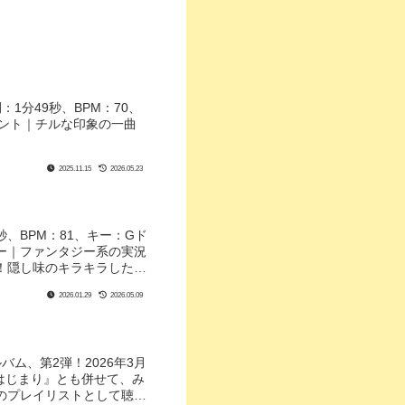
1分49秒、BPM：70、
エント｜チルな印象の一曲
2025.11.15
2026.05.23
、BPM：81、キー：Gド
ー｜ファンタジー系の実況
！隠し味のキラキラしたオ
2026.01.29
2026.05.09
ム、第2弾！2026年3月
『はじまり』とも併せて、み
のプレイリストとして聴い