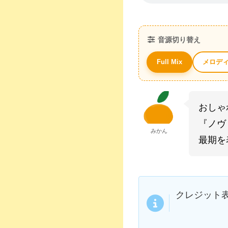
音源切り替え
メロデ
Full Mix
おしゃ
『ノヴ
みかん
最期を
クレジット