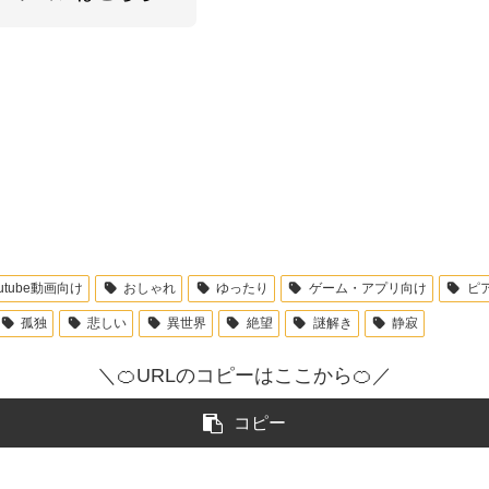
outube動画向け
おしゃれ
ゆったり
ゲーム・アプリ向け
ピ
孤独
悲しい
異世界
絶望
謎解き
静寂
＼🍊URLのコピーはここから🍊／
コピー