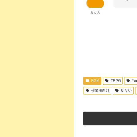
みかん
BGM
TRPG
Y
作業用向け
切ない