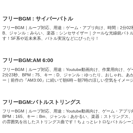
てみてください！
フリーBGM : サイバーバトル
フリーBGM｜ループ対応、用途：ゲーム・アプリ向け、時間：2分02秒
B、ジャンル：みらい、楽器：シンセサイザー｜クールな光線銃バト
す！SF系や近未来系、バトル実況などにぴったり！
フリーBGM:AM 6:00
フリーBGM｜ループ対応、用途：Youtube動画向け、作業用向け、
2分23秒、BPM：75、キー：D、ジャンル：ゆったり、おしゃれ、
ー｜前作の『AM3:00』に続いて朝6時～朝7時の涼しい空気をイメ
Vlogや目覚めシーンにぴったり！
フリーBGM:バトルストリングス
フリーBGM｜ループ対応、用途：Youtube動画向け、ゲーム・アプリ
BPM：165、キー：Bm、ジャンル：あかるい、楽器：ストリングス
の雰囲気を出したストリングス曲です！ちょっとレトロなバトルシー
い印象を出したいときにぴったり！