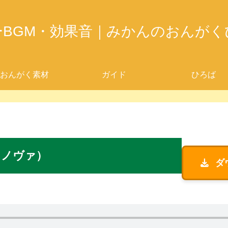
ーBGM・効果音｜みかんのおんがく
おんがく素材
ガイド
ひろば
（ノヴァ）
ダ