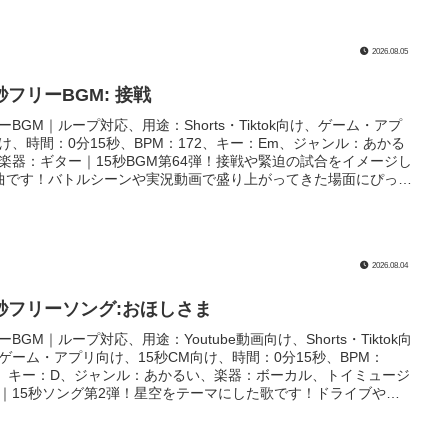
2026.08.05
秒フリーBGM: 接戦
ーBGM｜ループ対応、用途：Shorts・Tiktok向け、ゲーム・アプ
け、時間：0分15秒、BPM：172、キー：Em、ジャンル：あかる
楽器：ギター｜15秒BGM第64弾！接戦や緊迫の試合をイメージし
曲です！バトルシーンや実況動画で盛り上がってきた場面にぴった
2026.08.04
5秒フリーソング:おほしさま
ーBGM｜ループ対応、用途：Youtube動画向け、Shorts・Tiktok向
ゲーム・アプリ向け、15秒CM向け、時間：0分15秒、BPM：
3、キー：D、ジャンル：あかるい、楽器：ボーカル、トイミュージ
｜15秒ソング第2弾！星空をテーマにした歌です！ドライブやキ
プ系のCMや動画のEDなどにぴったり！