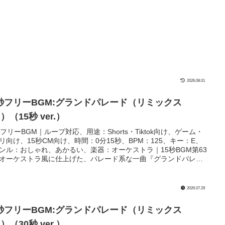
2026.08.01
5秒フリーBGM:グランドパレード（リミックス
r.）（15秒 ver.）
秒フリーBGM｜ループ対応、用途：Shorts・Tiktok向け、ゲーム・
リ向け、15秒CM向け、時間：0分15秒、BPM：125、キー：E、
ンル：おしゃれ、あかるい、楽器：オーケストラ｜15秒BGM第63
オーケストラ風に仕上げた、パレード系な一曲『グランドパレー
のリミックスバージョンです！感謝祭やフェスティバル、フィナ
のシーンなどの楽しくて盛り上がる場面にぴったりです！
2026.07.29
0秒フリーBGM:グランドパレード（リミックス
r.）（30秒 ver.）