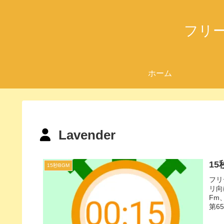
フリ
ホーム
Lavender
1
15秒BGM
フリ
リ向
Fm
第6
シー