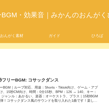
ーBGM・効果音｜みかんのおんがく
おんがく素材
ガイド
ひろば
5秒フリーBGM: コサックダンス
ーBGM｜ループ対応、用途：Shorts・Tiktok向け、ゲーム・アプ
け、15秒CM向け、時間：0分15秒、BPM：126 → 140、キー：
、ジャンル：あかるい、楽器：オーケストラ、ブラス｜15秒BGM
5弾！コサックダンス風のサウンドを取り入れた1曲です！楽しい
ンやコミカルな場面などにぴったり！