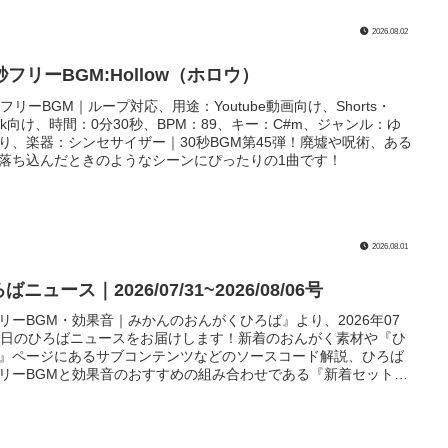
2026.08.02
秒フリーBGM:Hollow（ホロウ）
秒フリーBGM｜ループ対応、用途：Youtube動画向け、Shorts・
ktok向け、時間：0分30秒、BPM：89、キー：C#m、ジャンル：ゆ
り、楽器：シンセサイザー｜30秒BGM第45弾！廃墟や呪術、ある
落ち込んだときのようなシーンにぴったりの1曲です！
2026.08.01
ばニュース｜2026/07/31~2026/08/06号
リーBGM・効果音｜みかんのおんがくひろば』より、2026年07
1日のひろばニュースをお届けします！新着のおんがく素材や『ひ
』ページにあるサブコンテンツなどのソースコード解説、ひろば
リーBGMと効果音のおすすめの組み合わせである『新着セットリ
』も紹介してます！