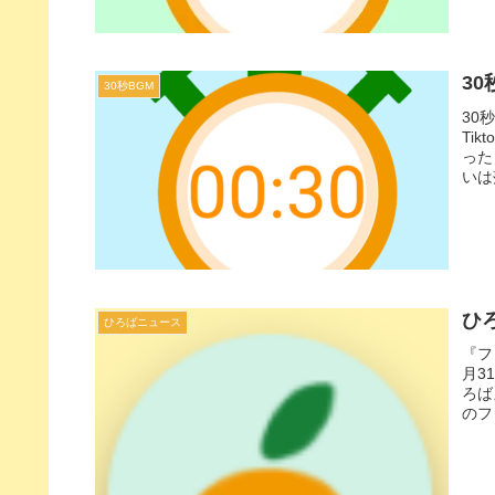
30
30秒BGM
30
Ti
った
いは
ひろ
ひろばニュース
『フ
月3
ろば
のフ
スト