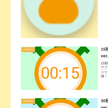
1
15秒BGM
ve
15
アプ
ジャ
弾！
ド』
ーレ
3
30秒BGM
ve