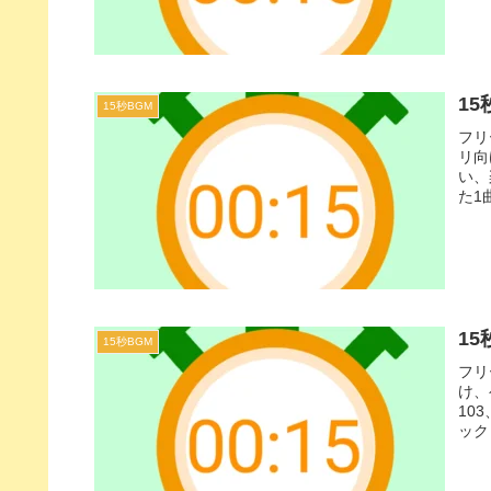
15
15秒BGM
フリ
リ向
い、
た1
り！
1
15秒BGM
フリ
け、
10
ック
ャン