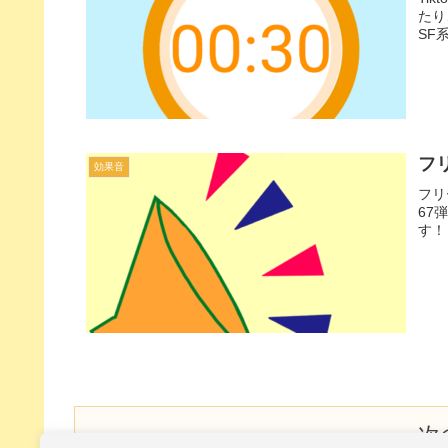
たり
SF
フ
効果音
フリ
67
す！
次