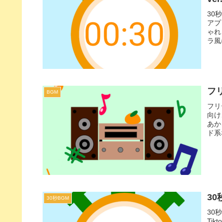
30
アプ
ゃれ
ラ風
スバ
どの
フ
BGM
フリ
向け
あか
ド系
祭や
場面
3
30秒BGM
30
Ti